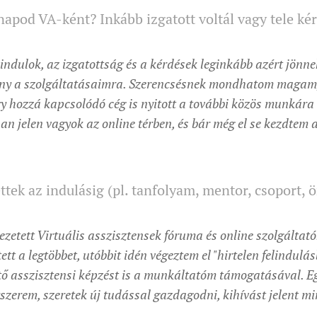
 napod VA-ként? Inkább izgatott voltál vagy tele ké
indulok, az izgatottság és a kérdések leginkább azért jönn
gény a szolgáltatásaimra. Szerencsésnek mondhatom magam,
gy hozzá kapcsolódó cég is nyitott a további közös munkára
n jelen vagyok az online térben, és bár még el se kezdtem a
tek az indulásig (pl. tanfolyam, mentor, csoport, ö
ezetett Virtuális asszisztensek fóruma és online szolgálta
tett a legtöbbet, utóbbit idén végeztem el "hirtelen felindulás
tő asszisztensi képzést is a munkáltatóm támogatásával. E
zerem, szeretek új tudással gazdagodni, kihívást jelent min