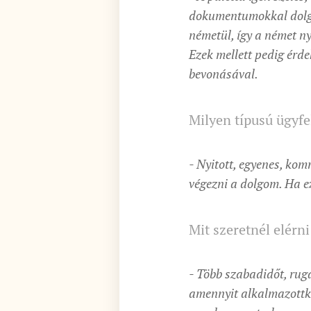
dokumentumokkal dolgoz
németül, így a német n
Ezek mellett pedig érd
bevonásával.
Milyen típusú ügyfe
- Nyitott, egyenes, kom
végezni a dolgom. Ha e
Mit szeretnél elérni
- Több szabadidőt, ruga
amennyit alkalmazottké