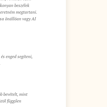
ékonyan beszélek
zeretném megtartani.
ása önállóan vagy AI
 és enged segíteni,
.
b bevételt, mint
któl függően