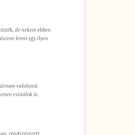
ntézték, de nekem ebben
észese lenni egy ilyen
ejárnom valahová.
vesen csinálok is.
san, rendszerezett