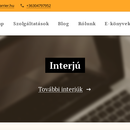
arrier.hu
+36304797952
ap
Szolgáltatások
Blog
Rólunk
E-könyve
Interjú
További interjúk