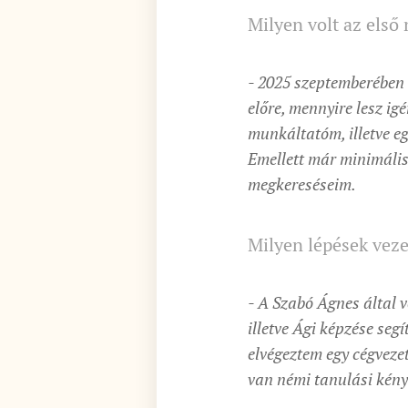
Milyen volt az első
- 2025 szeptemberében 
előre, mennyire lesz i
munkáltatóm, illetve e
Emellett már minimálisa
megkereséseim.
Milyen lépések vezet
- A Szabó Ágnes által v
illetve Ági képzése segí
elvégeztem egy cégveze
van némi tanulási kénys