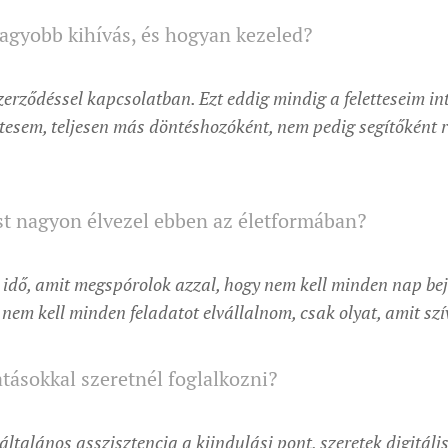
nagyobb kihívás, és hogyan kezeled?
zerződéssel kapcsolatban. Ezt eddig mindig a feletteseim i
ttesem, teljesen más döntéshozóként, nem pedig segítőként r
st nagyon élvezel ebben az életformában?
 idő, amit megspórolok azzal, hogy nem kell minden nap b
 nem kell minden feladatot elvállalnom, csak olyat, amit szí
tásokkal szeretnél foglalkozni?
 általános asszisztencia a kiindulási pont, szeretek digitáli