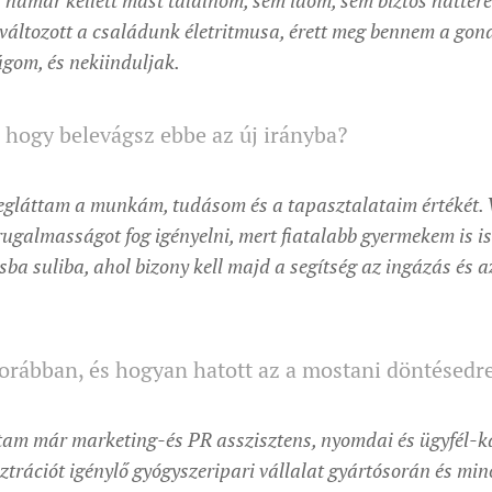
hamar kellett mást találnom, sem időm, sem biztos hátter
 változott a családunk életritmusa, érett meg bennem a gon
gom, és nekiinduljak.
, hogy belevágsz ebbe az új irányba?
 megláttam a munkám, tudásom és a tapasztalataim értékét.
ugalmasságot fog igényelni, mert fiatalabb gyermekem is isk
sba suliba, ahol bizony kell majd a segítség az ingázás és a
korábban, és hogyan hatott az a mostani döntésedr
ltam már marketing-és PR asszisztens, nyomdai és ügyfél-k
trációt igénylő gyógyszeripari vállalat gyártósorán és min