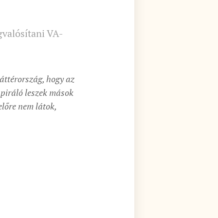
gvalósítani VA-
áttérország, hogy az
nspiráló leszek mások
előre nem látok,