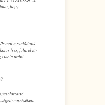
em nem volt akkor az
dolat, hogy
 Viszont a családunk
olás lesz, faluról jár
z iskola utáni
e?
apcsolattartó,
őségellenőrzésében.