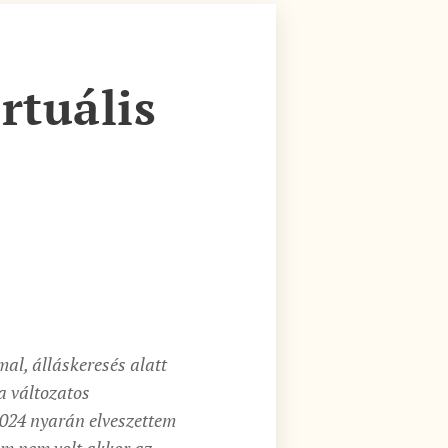
rtuális
l, álláskeresés alatt
a változatos
2024 nyarán elveszettem