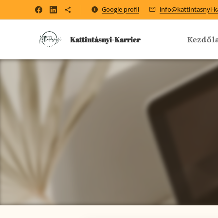
Google profil
info@kattintasnyi-k
Kezdől
Kattintásnyi-Karrier