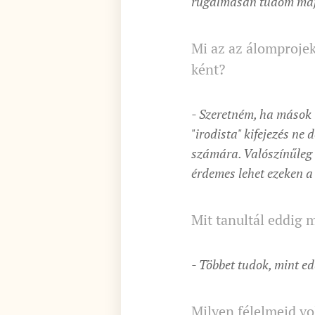
rugalmasan tudom majd
Mi az az álomprojek
ként?
- Szeretném, ha mások 
"irodista" kifejezés ne
számára. Valószínűleg 
érdemes lehet ezeken a
Mit tanultál eddig 
- Többet tudok, mint e
Milyen félelmeid vo