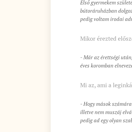
Első gyermekem születé
bútoráruházban dolgoz
pedig voltam irodai adm
Mikor érezted előszö
- Már az érettségi után
éves koromban elneveze
Mi az, ami a leginká
- Hogy mások számára é
illetve nem muszáj elv
pedig ad egy olyan sza