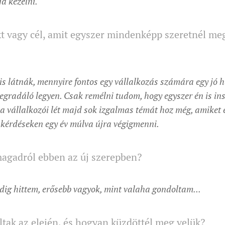
 kezelni.
t vagy cél, amit egyszer mindenképp szeretnél me
is látnák, mennyire fontos egy vállalkozás számára egy jó h
 degradáló legyen. Csak remélni tudom, hogy egyszer én is i
a vállalkozói lét majd sok izgalmas témát hoz még, amiket 
 kérdéseken egy év múlva újra végigmenni.
magadról ebben az új szerepben?
ddig hittem, erősebb vagyok, mint valaha gondoltam...
ltak az elején, és hogyan küzdöttél meg velük?