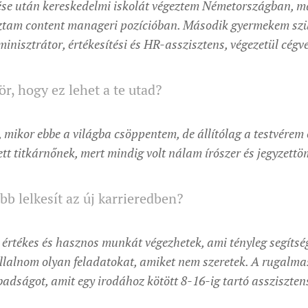
se után kereskedelmi iskolát végeztem Németországban, ma
tam content manageri pozícióban. Második gyermekem szü
inisztrátor, értékesítési és HR-asszisztens, végezetül cégve
r, hogy ez lehet a te utad?
, mikor ebbe a világba csöppentem, de állítólag a testvérem
tt titkárnőnek, mert mindig volt nálam írószer és jegyzettö
bb lelkesít az új karrieredben?
rtékes és hasznos munkát végezhetek, ami tényleg segítség
állalnom olyan feladatokat, amiket nem szeretek. A rugalma
badságot, amit egy irodához kötött 8-16-ig tartó assziszte