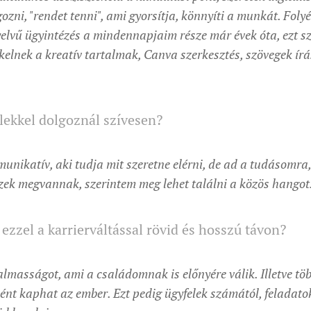
ni, "rendet tenni", ami gyorsítja, könnyíti a munkát. Foly
yelvű ügyintézés a mindennapjaim része már évek óta, ezt s
ekelnek a kreatív tartalmak, Canva szerkesztés, szövegek ír
lekkel dolgoznál szívesen?
munikatív, aki tudja mit szeretne elérni, de ad a tudásomra,
zek megvannak, szerintem meg lehet találni a közös hangot
 ezzel a karrierváltással rövid és hosszú távon?
lmasságot, ami a családomnak is előnyére válik. Illetve töb
nt kaphat az ember. Ezt pedig ügyfelek számától, feladato