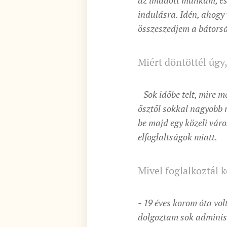
az imádott munkám, és 
indulásra. Idén, ahogy
összeszedjem a bátorsá
Miért döntöttél úgy
- Sok időbe telt, mire
ősztől sokkal nagyobb r
be majd egy közeli váro
elfoglaltságok miatt.
Mivel foglalkoztál 
- 19 éves korom óta vo
dolgoztam sok adminisz