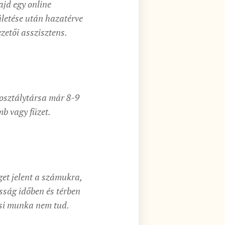
jd egy online
letése után hazatérve
zetői asszisztens.
 osztálytársa már 8-9
mb vagy füzet.
et jelent a számukra,
sság időben és térben
nsi munka nem tud.