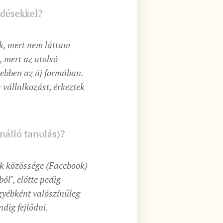
rdésekkel?
ek, mert nem láttam
 mert az utolsó
 ebben az új formában.
 vállalkozást, érkeztek
nálló tanulás)?
tók közössége (Facebook)
ból", előtte pedig
gyébként valószínűleg
dig fejlődni.