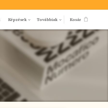
k
Képzések
Továbbiak
Kosár