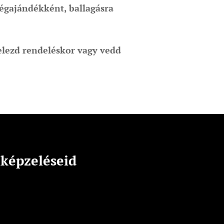
égajándékként, ballagásra
jelezd rendeléskor vagy vedd
lképzeléseid