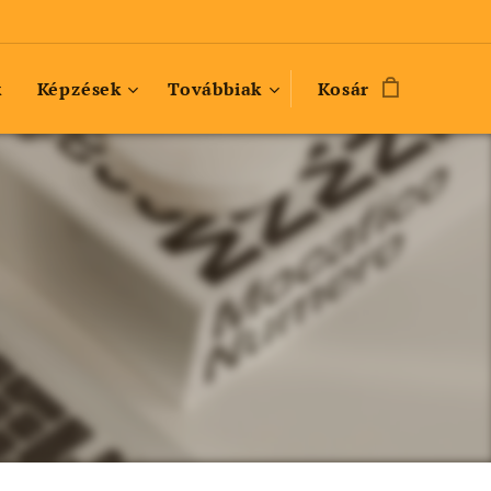
k
Képzések
Továbbiak
Kosár