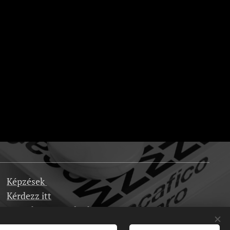
Képzések
Kérdezz itt
Dropshipping velünk
Karrier