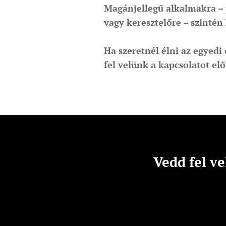
Magánjellegű alkalmakra – 
vagy keresztelőre – szintén 
Ha szeretnél élni az egyedi
fel velünk a kapcsolatot el
Vedd fel ve