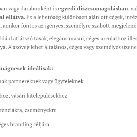
an vagy darabonként is
egyedi díszcsomagolásban
, v
l ellátva
. Ez a lehetőség különösen ajánlott cégek, int
amikor fontos az igényes, személyre szabott megjelené
ául átlátszó tasak, elegáns masni, céges arculathoz illes
rtya. A szöveg lehet általános, céges vagy személyes üzen
 mágnesek ideálisak:
ak partnereknek vagy ügyfeleknek
z, vásári kitelepülésekhez
renciákra, eseményekre
ges branding céljára