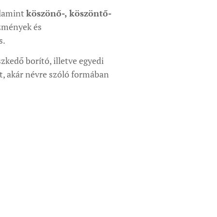
alamint
köszönő-, köszöntő-
ézmények és
s.
zkedő borító, illetve egyedi
et, akár névre szóló formában