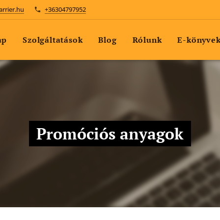
arrier.hu
+36304797952
ap
Szolgáltatások
Blog
Rólunk
E-könyve
Promóciós anyagok