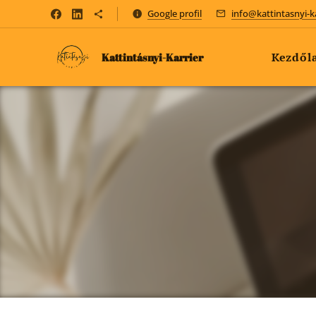
Google profil
info@kattintasnyi-k
Kezdől
Kattintásnyi-Karrier