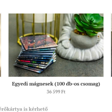
Egyedi mágnesek (100 db-os csomag)
36 599
Ft
érőkártya is kérhető