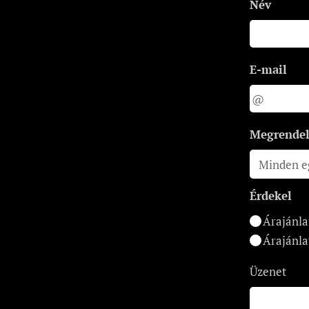
Név
E-mail
Megrendelt
Érdekel
Árajánla
Árajánla
Üzenet