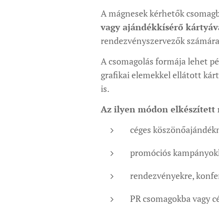
A mágnesek kérhetők csomagb
vagy ajándékkísérő kártyáva
rendezvényszervezők számára, 
A csomagolás formája lehet péld
grafikai elemekkel ellátott ká
is.
Az ilyen módon elkészített
céges köszönőajándékn
promóciós kampányokho
rendezvényekre, konfe
PR csomagokba vagy cé