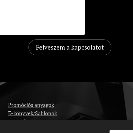
Felveszem a kapcsolatot
Promóciós anyagok
E-könyvek/Sablonok
Interjúk
Affiliate program