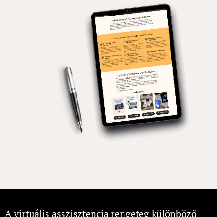
A virtuális asszisztencia rengeteg különböző