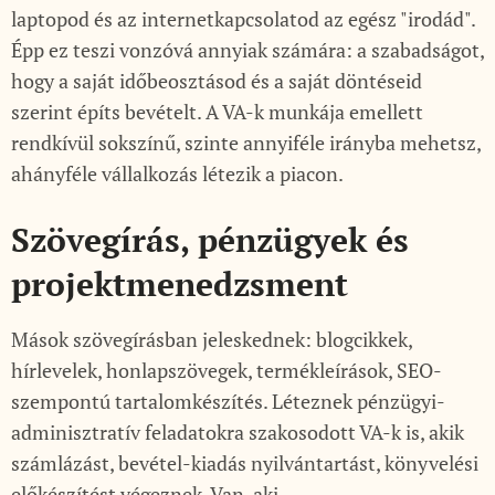
laptopod és az internetkapcsolatod az egész "irodád".
Épp ez teszi vonzóvá annyiak számára: a szabadságot,
hogy a saját időbeosztásod és a saját döntéseid
szerint építs bevételt. A VA-k munkája emellett
rendkívül sokszínű, szinte annyiféle irányba mehetsz,
ahányféle vállalkozás létezik a piacon.
Szövegírás, pénzügyek és
projektmenedzsment
Mások szövegírásban jeleskednek: blogcikkek,
hírlevelek, honlapszövegek, termékleírások, SEO-
szempontú tartalomkészítés. Léteznek pénzügyi-
adminisztratív feladatokra szakosodott VA-k is, akik
számlázást, bevétel-kiadás nyilvántartást, könyvelési
előkészítést végeznek. Van, aki