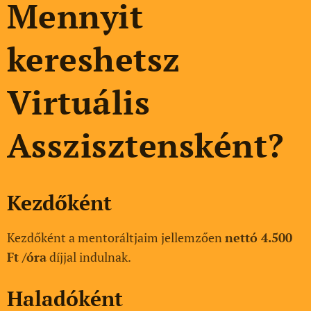
alapok
Mennyit
tól a
profi
kereshetsz
szintig
,
Virtuális
minde
n
Asszisztensként?
szüksé
ges
eszköz
t és
Kezdőként
straté
giát
Kezdőként a mentoráltjaim jellemzően
nettó 4.500
biztosí
Ft /óra
díjjal indulnak.
tva a
sikere
Haladóként
s