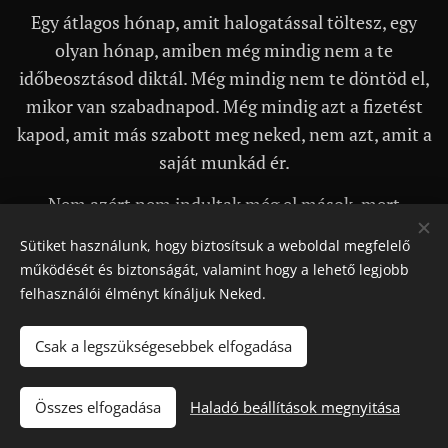
Egy átlagos hónap, amit halogatással töltesz, egy
táció:
olyan hónap, amiben még mindig nem a te
A
képzés
időbeosztásod diktál. Még mindig nem te döntöd el,
teljes
mikor van szabadnapod. Még mindig azt a fizetést
időtart
kapod, amit más szabott meg neked, nem azt, amit a
ama
saját munkád ér.
alatt
Nem azért nem indultak még el mások, mert
bármi
kevesebbet érnek nálad. Azért, mert soha nem jött el
kor
Sütiket használunk, hogy biztosítsuk a weboldal megfelelő
az a pillanat, amikor azt mondták: most.
Neked ma
igénye
működését és biztonságát, valamint hogy a lehető legjobb
megvan ez a pillanat.
lhető,
felhasználói élményt kínáljuk Neked.
30
perces
Csak a legszükségesebbek elfogadása
online
konzul
Összes elfogadása
Haladó beállítások megnyitása
tációk