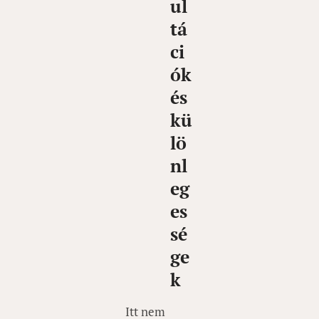
ul
tá
ci
ók
és
kü
lö
nl
eg
es
sé
ge
k
Itt nem