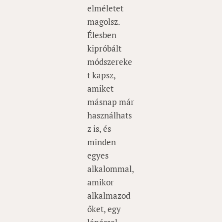
elméletet
magolsz.
Élesben
kipróbált
módszereke
t kapsz,
amiket
másnap már
használhats
z is, és
minden
egyes
alkalommal,
amikor
alkalmazod
őket, egy