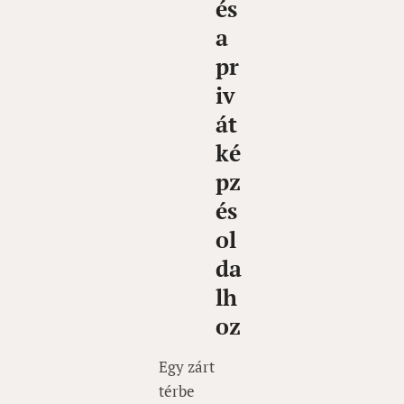
és
a
pr
iv
át
ké
pz
és
ol
da
lh
oz
Egy zárt
térbe