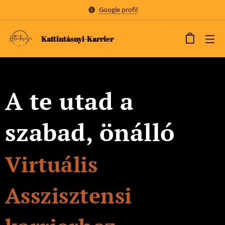
Google profil
Kattintásnyi-Karrier
A te utad a
szabad, önálló
Virtuális
Asszisztensi