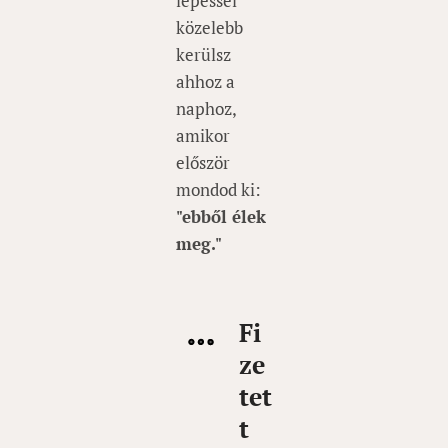
lépéssel
közelebb
kerülsz
ahhoz a
naphoz,
amikor
először
mondod ki:
"ebből élek
meg."
Fi
ze
tet
t