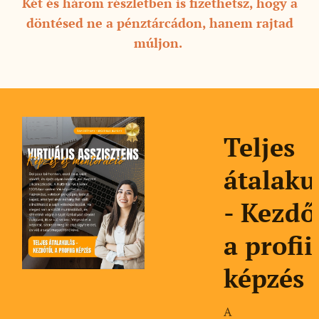
Két és három részletben is fizethetsz, hogy a
döntésed ne a pénztárcádon, hanem rajtad
múljon.
Teljes
ulás
átalaku
őtől
- Kezdő
ig
a profii
képzés
m
A