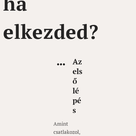
ha
elkezded?
Az
els
ő
lé
pé
s
Amint
csatlakozol,