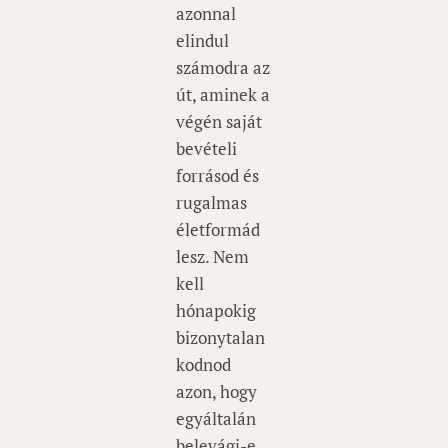
azonnal
elindul
számodra az
út, aminek a
végén saját
bevételi
forrásod és
rugalmas
életformád
lesz. Nem
kell
hónapokig
bizonytalan
kodnod
azon, hogy
egyáltalán
belevágj-e.