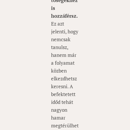
tőségekhez
is
hozzáférsz.
Ez azt
jelenti, hogy
nemcsak
tanulsz,
hanem már
a folyamat
közben
elkezdhetsz
keresni. A
befektetett
időd tehát
nagyon
hamar
megtérülhet