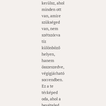
kerülsz, ahol
minden ott
van, amire
szükséged
van, nem
szétszórva
tíz
különböző
helyen,
hanem
összeszedve,
végigjárható
sorrendben.
Ez a te
térképed
oda, ahol a
bevételed