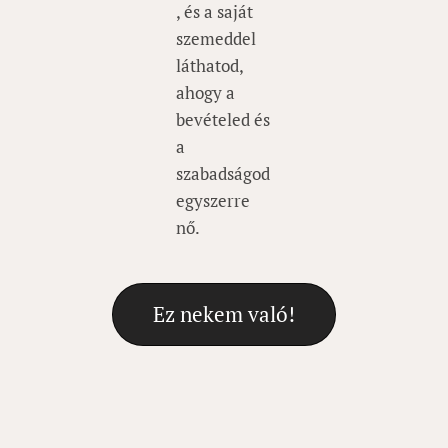
, és a saját
szemeddel
láthatod,
ahogy a
bevételed és
a
szabadságod
egyszerre
nő.
Ez nekem való!