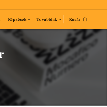
k
Képzések
Továbbiak
Kosár
r