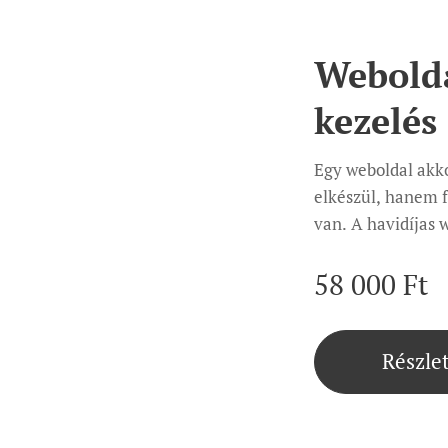
Webold
kezelés
Egy weboldal akk
elkészül, hanem f
van. A havidíjas 
szolgáltatásommal
működtetésének te
58 000
Ft
koncentrálhatsz.
amely biztosítja
naprakész, bizton
Részle
szolgáltatás tartalma Rendszeres technikai fri
hibajavítás Biztonsági ellenőrzések, mentések Tartalmak
frissítése, képek és szöv