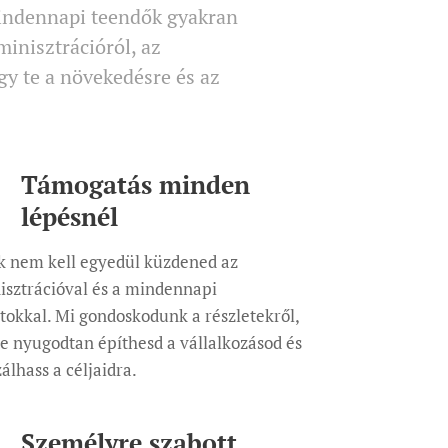
mindennapi teendők gyakran
inisztrációról, az
gy te a növekedésre és az
Támogatás minden
lépésnél
k nem kell egyedül küzdened az
isztrációval és a mindennapi
tokkal. Mi gondoskodunk a részletekről,
e nyugodtan építhesd a vállalkozásod és
álhass a céljaidra.
Személyre szabott