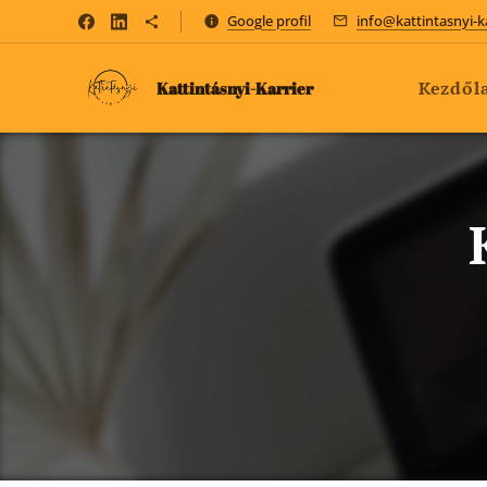
Google profil
info@kattintasnyi-k
Kezdől
Kattintásnyi-Karrier