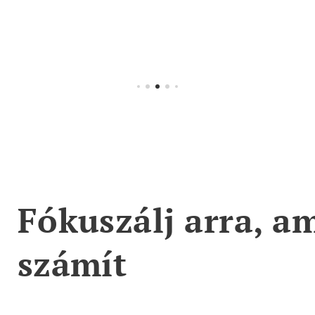
blogbejegyzések feltöltése Websho
feltöltése, módosítása, kat
és alap SEO beállítások Gyors, megbízhat
mailben vagy üz
Fókuszálj arra, a
számít