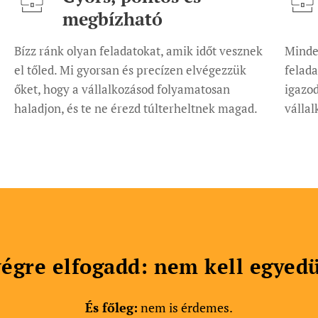
megbízható
Bízz ránk olyan feladatokat, amik időt vesznek
Minde
el tőled. Mi gyorsan és precízen elvégezzük
felada
őket, hogy a vállalkozásod folyamatosan
igazod
haladjon, és te ne érezd túlterheltnek magad.
válla
végre elfogadd:
nem kell egyedü
És főleg:
nem is érdemes.