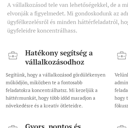
A vállalkozásod tele van lehetőségekkel, de a 
elvonják a figyelmedet. Mi gondoskodunk az adm
ügyfélkezelésről és minden háttérfeladatról, ho
ügyfeleidre koncentrálhass.
Hatékony segítség a
vállalkozásodhoz
Segítünk, hogy a vállalkozásod gördülékenyen
Velün
működjön, miközben te a fontosabb
admin
feladatokra koncentrálhatsz. Mi kezeljük a
felada
háttérmunkát, hogy több időd maradjon a
hogy t
növekedésre és a kreatív ötleteidre.
fókusz
Gyors, pontos és