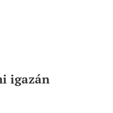
p esetén termékek
egorizálása Tartalomoptimalizálás
ó támogatás e-
enetben
mi igazán