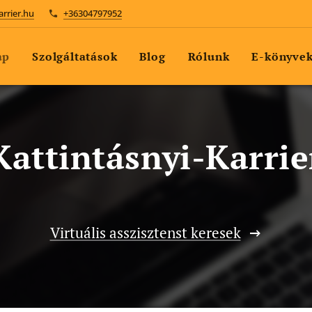
arrier.hu
+36304797952
ap
Szolgáltatások
Blog
Rólunk
E-könyve
Kattintásnyi-Karrie
Virtuális asszisztenst keresek