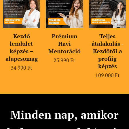
Kezdő
Prémium
Teljes
lendület
Havi
átalakulás -
képzés –
Mentoráció
Kezdőtől a
alapcsomag
profiig
23 990
Ft
képzés
34 990
Ft
109 000
Ft
Minden nap, amikor