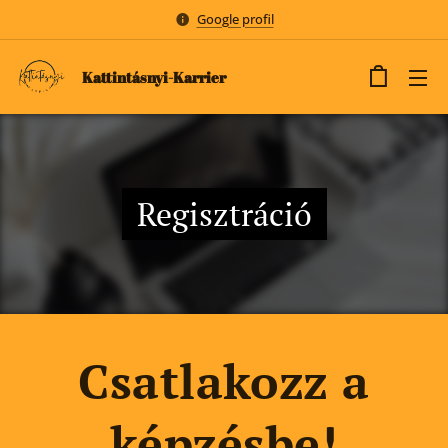
Google profil
Kattintásnyi-Karrier
Regisztráció
Csatlakozz a
képzésbe!