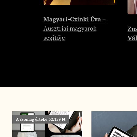
Magyari-Czinki Éva
–
Ausztriai magyarok
Zu
segítője
Vá
A csomag értéke 52.159 Ft