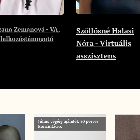
zana Zemanová - VA,
Szőllősné Halasi
llalkozástámogató
Nóra - Virtuális
asszisztens
Július végéig ajándék 30 perces
konzultáció.