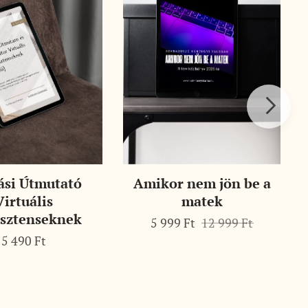
ási Útmutató
Amikor nem jön be a
Virtuális
matek
isztenseknek
5 999
Ft
12 999
Ft
5 490
Ft