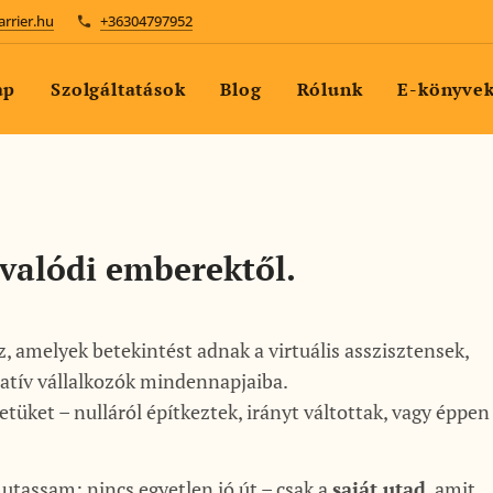
arrier.hu
+36304797952
ap
Szolgáltatások
Blog
Rólunk
E-könyve
 valódi emberektől.
z, amelyek betekintést adnak a virtuális asszisztensek,
atív vállalkozók mindennapjaiba.
etüket – nulláról építkeztek, irányt váltottak, vagy éppen
utassam: nincs egyetlen jó út – csak a
saját utad
, amit