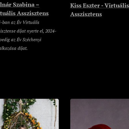
lnár Szabina –
Kiss Eszter - Virtuális
tuális Asszisztens
Asszisztens
-ban az Év Virtuális
isztense díjat nyerte el, 2024-
pedig az Év Széchenyi
alkozása díjat.