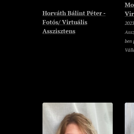
Mo
Horváth Bálint Péter -
Vir
Fotós/ Virtuális
2023
Asszisztens
Assz
ben 
Váll