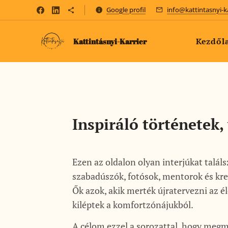
Google profil
info@kattintasnyi-k
Kezdől
Kattintásnyi-Karrier
Inspiráló történetek,
Ezen az oldalon olyan interjúkat találs
szabadúszók, fotósok, mentorok és kre
Ők azok, akik merték újratervezni az él
kiléptek a komfortzónájukból.
A célom ezzel a sorozattal, hogy megm