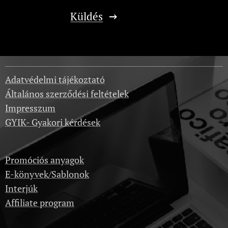
Küldés
Adatvédelmi tájékoztató
Általános szerződési feltételek
Impresszum
GYIK- Gyakori kérdések
Promóciós anyagok
E-könyvek/Sablonok
Interjúk
Affiliate program