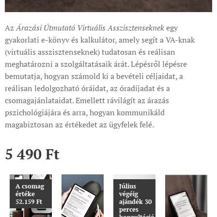
Az
Árazási Útmutató Virtuális Asszisztenseknek
egy
gyakorlati e-könyv és kalkulátor, amely segít a VA-knak
(virtuális asszisztenseknek) tudatosan és reálisan
meghatározni a szolgáltatásaik árát. Lépésről lépésre
bemutatja, hogyan számold ki a bevételi céljaidat, a
reálisan ledolgozható óráidat, az óradíjadat és a
csomagajánlataidat. Emellett rávilágít az árazás
pszichológiájára és arra, hogyan kommunikáld
magabiztosan az értékedet az ügyfelek felé.
5 490
Ft
A csomag
Július
értéke
végéig
52.159 Ft
ajándék 30
perces
konzultáció.