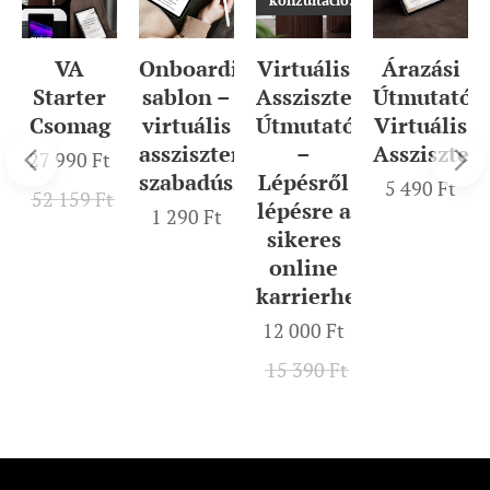
Árazási
VA
Onboarding
Virtuális
Útmutató
Starter
sablon –
Asszisztens
Virtuális
Csomag
virtuális
Útmutató
Assziszten
lis
asszisztenseknek/
–
27 990
Ft
szabadúszóknak
Lépésről
5 490
Ft
52 159
Ft
lépésre a
1 290
Ft
sikeres
online
ns
karrierhez
12 000
Ft
15 390
Ft