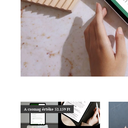
A csomag értéke 52.159 Ft