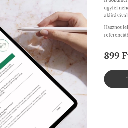
ügyfél néh
aláírásával
Hasznos le
referenciáh
899
F