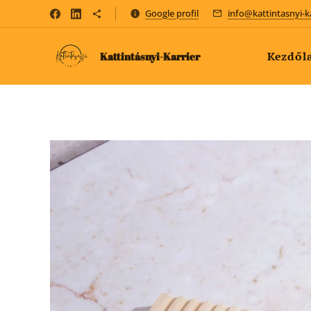
Google profil
info@kattintasnyi-k
Kezdől
Kattintásnyi-Karrier