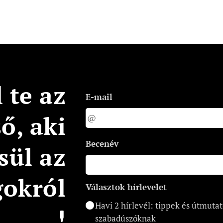
 te az
E-mail
ső, aki
Becenév
sül az
gokról
Választok hírlevelet
Havi 2 hírlevél: tippek és útmuta
!
szabadúszóknak