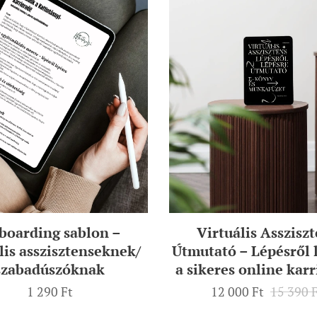
boarding sablon –
Virtuális Asszisz
lis asszisztenseknek/
Útmutató – Lépésről 
szabadúszóknak
a sikeres online kar
1 290
Ft
12 000
Ft
15 390
F