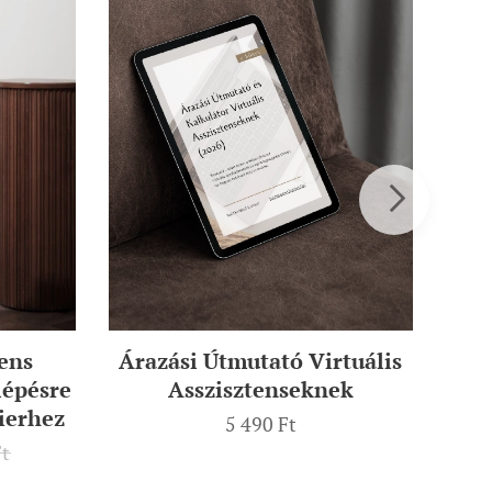
tens
Árazási Útmutató Virtuális
Ami
lépésre
Asszisztenseknek
rierhez
5 490
Ft
t