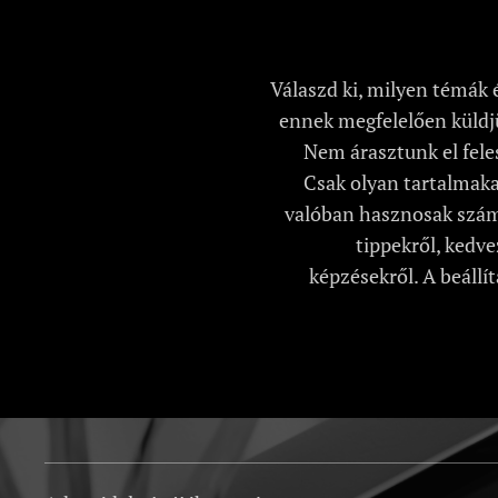
Válaszd ki, milyen témák 
ennek megfelelően küldjü
Nem árasztunk el feles
Csak olyan tartalmaka
valóban hasznosak szám
tippekről, kedv
képzésekről. A beállí