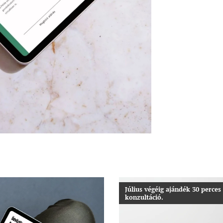
Július végéig ajándék 30 perces
konzultáció.