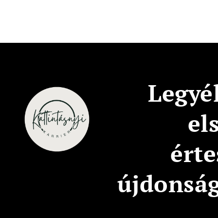
Legyél
el
érte
újdonsá