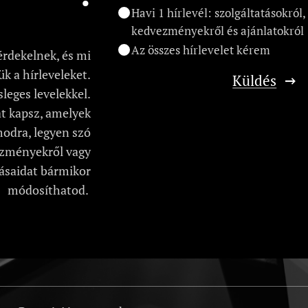
Havi 1 hírlevél: szolgáltatásokról,
kedvezményekről és ajánlatokról
Az összes hírlevelet kérem
érdekelnek, és mi
k a hírleveleket.
Küldés
leges levelekkel.
t kapsz, amelyek
odra, legyen szó
ezményekről vagy
tásaidat bármikor
módosíthatod.