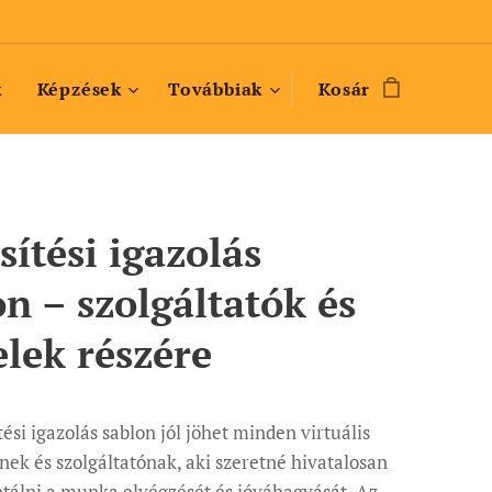
k
Képzések
Továbbiak
Kosár
sítési igazolás
on – szolgáltatók és
elek részére
ítési igazolás sablon jól jöhet minden virtuális
nek és szolgáltatónak, aki szeretné hivatalosan
tálni a munka elvégzését és jóváhagyását. Az