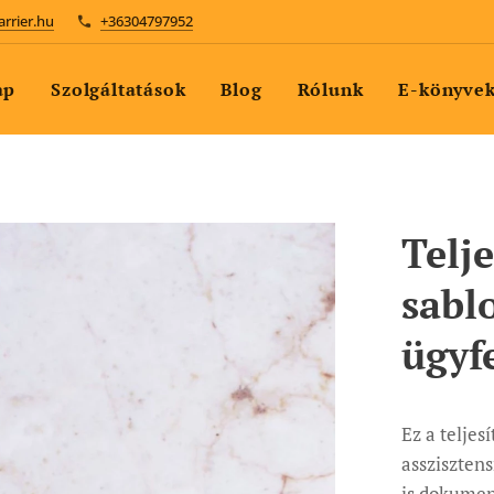
arrier.hu
+36304797952
ap
Szolgáltatások
Blog
Rólunk
E-könyve
Telje
sabl
ügyf
Ez a teljes
asszisztens
is dokumen