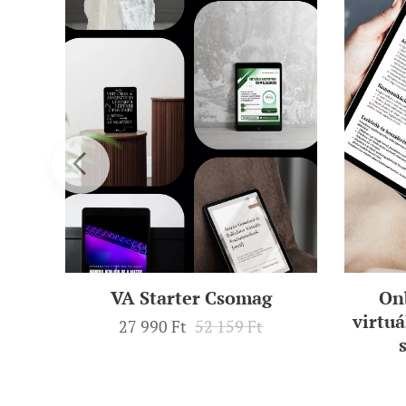
ális
VA Starter Csomag
On
uális
virtuá
27 990
Ft
52 159
Ft