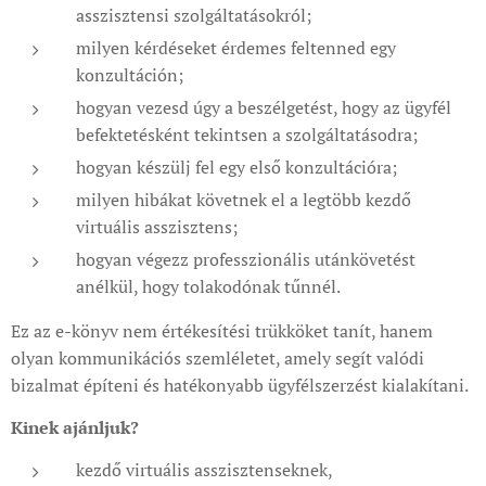
asszisztensi szolgáltatásokról;
milyen kérdéseket érdemes feltenned egy
konzultáción;
hogyan vezesd úgy a beszélgetést, hogy az ügyfél
befektetésként tekintsen a szolgáltatásodra;
hogyan készülj fel egy első konzultációra;
milyen hibákat követnek el a legtöbb kezdő
virtuális asszisztens;
hogyan végezz professzionális utánkövetést
anélkül, hogy tolakodónak tűnnél.
Ez az e-könyv nem értékesítési trükköket tanít, hanem
olyan kommunikációs szemléletet, amely segít valódi
bizalmat építeni és hatékonyabb ügyfélszerzést kialakítani.
Kinek ajánljuk?
kezdő virtuális asszisztenseknek,