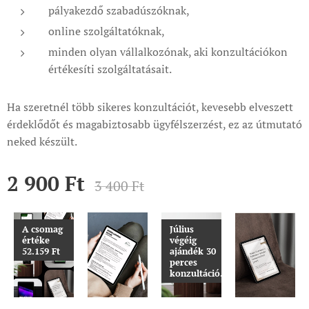
pályakezdő szabadúszóknak,
online szolgáltatóknak,
minden olyan vállalkozónak, aki konzultációkon
értékesíti szolgáltatásait.
Ha szeretnél több sikeres konzultációt, kevesebb elveszett
érdeklődőt és magabiztosabb ügyfélszerzést, ez az útmutató
neked készült.
2 900
Ft
3 400
Ft
A csomag
Július
értéke
végéig
52.159 Ft
ajándék 30
perces
konzultáció.