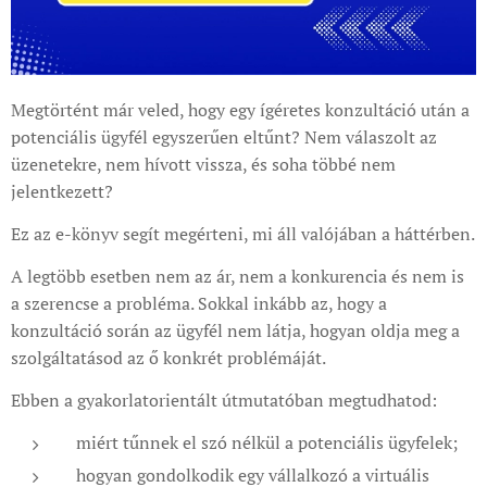
Megtörtént már veled, hogy egy ígéretes konzultáció után a
potenciális ügyfél egyszerűen eltűnt? Nem válaszolt az
üzenetekre, nem hívott vissza, és soha többé nem
jelentkezett?
Ez az e-könyv segít megérteni, mi áll valójában a háttérben.
A legtöbb esetben nem az ár, nem a konkurencia és nem is
a szerencse a probléma. Sokkal inkább az, hogy a
konzultáció során az ügyfél nem látja, hogyan oldja meg a
szolgáltatásod az ő konkrét problémáját.
Ebben a gyakorlatorientált útmutatóban megtudhatod:
miért tűnnek el szó nélkül a potenciális ügyfelek;
hogyan gondolkodik egy vállalkozó a virtuális