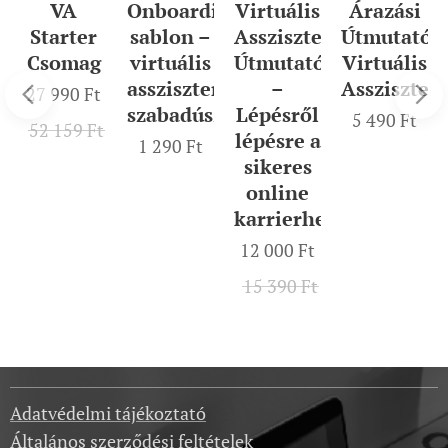
VA
Onboarding
Virtuális
Árazási
Starter
sablon –
Asszisztens
Útmutató
Csomag
virtuális
Útmutató
Virtuális
lis
asszisztenseknek/
–
Assziszten
27 990
Ft
szabadúszóknak
Lépésről
5 490
Ft
52 159
Ft
lépésre a
1 290
Ft
sikeres
online
ns
karrierhez
12 000
Ft
15 390
Ft
Adatvédelmi tájékoztató
Általános szerződési feltételek