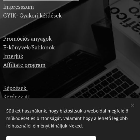
Impresszum
GYIK- Gyakori kérdések
Promóciós anyagok
E-könyvek/Sablonok
Interjúk
Affiliate program
Képzések
Kérdezz itt
Dropshipping velünk
Sütiket használunk, hogy biztosítsuk a weboldal megfelelő
Karrier
működését és biztonságát, valamint hogy a lehető legjobb
felhasználói élményt kínáljuk Neked.
Kattintásnyi-Karrier © Minden jog fenntartva 2025
Sütik