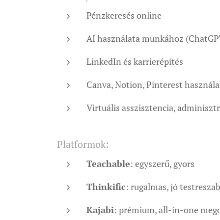
Pénzkeresés online
AI használata munkához (ChatGPT
LinkedIn és karrierépítés
Canva, Notion, Pinterest használa
Virtuális asszisztencia, adminiszt
Platformok:
Teachable
: egyszerű, gyors
Thinkific
: rugalmas, jó testresza
Kajabi
: prémium, all-in-one meg