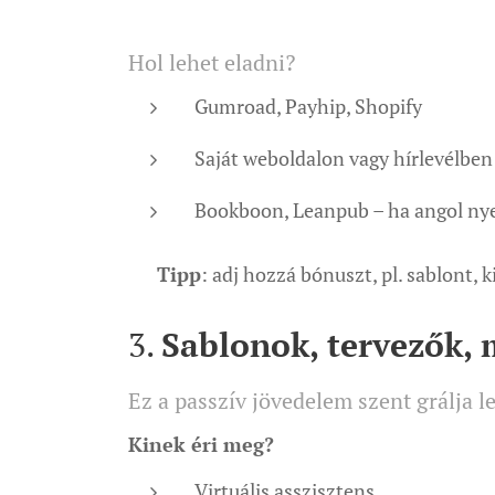
Hol lehet eladni?
Gumroad, Payhip, Shopify
Saját weboldalon vagy hírlevélben
Bookboon, Leanpub – ha angol ny
💡
Tipp
: adj hozzá bónuszt, pl. sablont, k
3.
Sablonok, tervezők, 
Ez a passzív jövedelem szent grálja le
Kinek éri meg?
Virtuális asszisztens