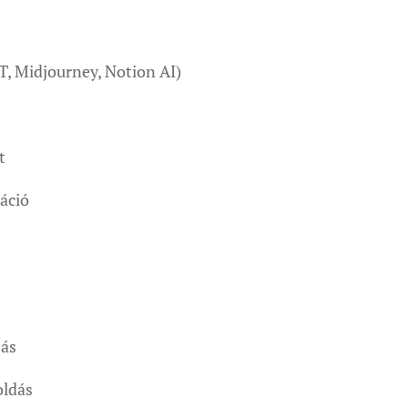
, Midjourney, Notion AI)
t
ráció
bás
oldás