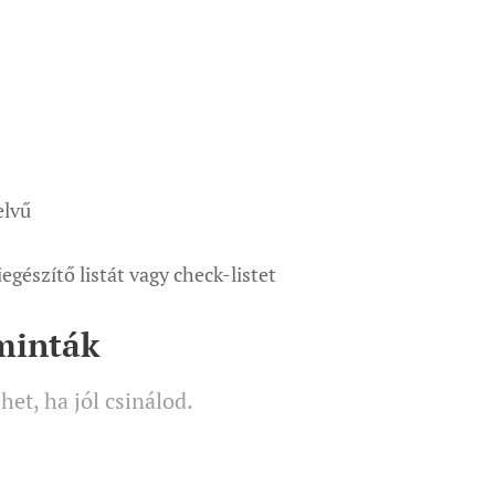
elvű
iegészítő listát vagy check-listet
minták
het, ha jól csinálod.