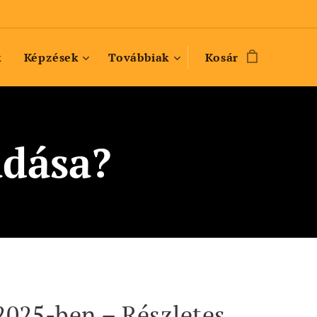
k
Képzések
Továbbiak
Kosár
adása?
2025-ben – Részletes