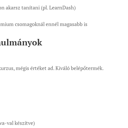
lon akarsz tanítani (pl. LearnDash)
prémium csomagoknál ennél magasabb is
anulmányok
kurzus, mégis értéket ad. Kiváló belépőtermék.
a-val készítve)