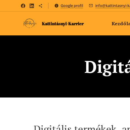
Google profil
info@kattintasnyi-k
Kezdől
Kattintásnyi-Karrier
Digit
Digitális termékek, 