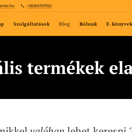
arrier.hu
+36304797952
ap
Szolgáltatások
Blog
Rólunk
E-könyve
ális termékek el
amikkel
valóban
lehet keresni 