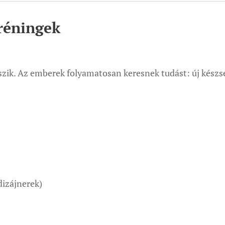
réningek
zik. Az emberek folyamatosan keresnek tudást: új készség
dizájnerek)