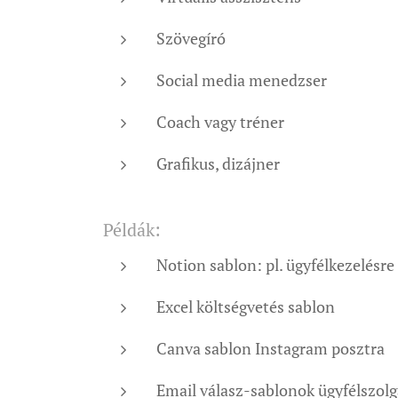
Szövegíró
Social media menedzser
Coach vagy tréner
Grafikus, dizájner
Példák:
Notion sablon: pl. ügyfélkezelésre
Excel költségvetés sablon
Canva sablon Instagram posztra
Email válasz-sablonok ügyfélszol