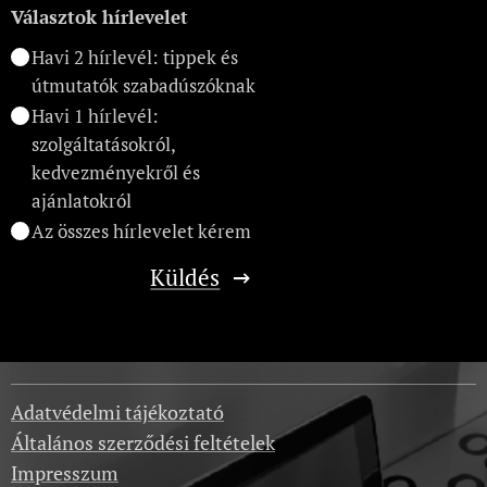
Választok hírlevelet
Havi 2 hírlevél: tippek és
útmutatók szabadúszóknak
Havi 1 hírlevél:
szolgáltatásokról,
kedvezményekről és
ajánlatokról
Az összes hírlevelet kérem
Küldés
Adatvédelmi tájékoztató
Általános szerződési feltételek
Impresszum