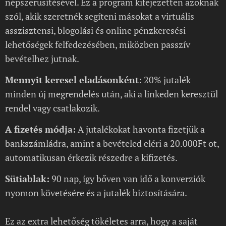
népszerűsítésével. Ez a program kifejezetten azoknak
szól, akik szeretnék segíteni másokat a virtuális
asszisztensi, blogolási és online pénzkeresési
lehetőségek felfedezésében, miközben passzív
bevételhez jutnak.
Mennyit keresel eladásonként:
20% jutalék
minden új megrendelés után, aki a linkeden keresztül
rendel vagy csatlakozik.
A fizetés módja:
A jutalékokat havonta fizetjük a
bankszámládra, amint a bevételed eléri a 20.000Ft ot,
automatikusan érkezik részedre a kifizetés.
Sütiablak:
90 nap, így bőven van idő a konverziók
nyomon követésére és a jutalék biztosítására.
Ez az extra lehetőség tökéletes arra, hogy a saját