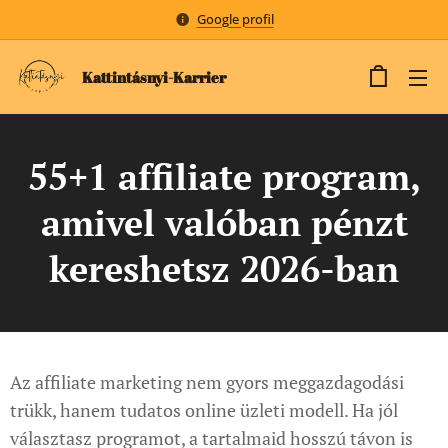
Google profil
Kattintásnyi-Karrier
55+1 affiliate program,
amivel valóban pénzt
kereshetsz 2026-ban
Az affiliate marketing nem gyors meggazdagodási
trükk, hanem tudatos online üzleti modell. Ha jól
választasz programot, a tartalmaid hosszú távon is