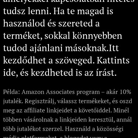
tudsz lenni. Ha te magad is
használod és szereted a
terméket, sokkal könnyebben
tudod ajánlani másoknak.Itt
kezdődhet a szöveged. Kattints
ide, és kezdheted is az írást.
Példa: Amazon Associates program – akár 10%
jutalék. Regisztrálj, válassz termékeket, és oszd
meg az affiliate linkjeidet a követőiddel. Minél
többen vásárolnak a linkjeiden keresztül, annál
több jutalékot szerzel. Használd a közösségi
média platformokat, a blogodat vagy a