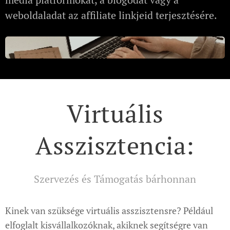
weboldaladat az affiliate linkjeid terjesztésére.
Virtuális
Asszisztencia:
Szervezés és Támogatás bárhonnan
Kinek van szüksége virtuális asszisztensre? Például
elfoglalt kisvállalkozóknak, akiknek segítségre van