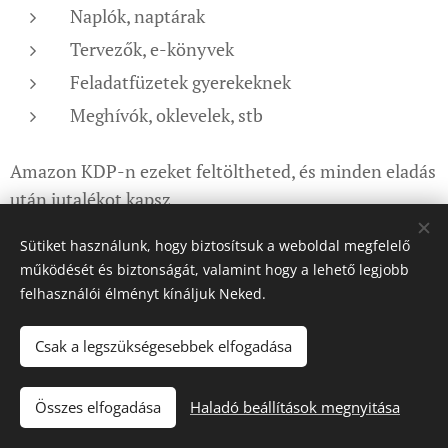
Naplók, naptárak
Tervezők, e-könyvek
Feladatfüzetek gyerekeknek
Meghívók, oklevelek, stb
Amazon KDP-n ezeket feltöltheted, és minden eladás
után jutalékot kapsz.
Hogyan?
Sütiket használunk, hogy biztosítsuk a weboldal megfelelő
működését és biztonságát, valamint hogy a lehető legjobb
Készíts belső oldalakat Canvában (pl. heti tervező).
felhasználói élményt kínáljuk Neked.
Mentsd PDF-ben.
Csak a legszükségesebbek elfogadása
Készíts borítót Canvával.
Összes elfogadása
Haladó beállítások megnyitása
Regisztrálj az Amazon KDP oldalán.