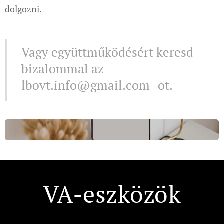
dolgozni.
Vagy együttműködésért keresd
bizalommal az
lbovt.info@gmail.com- ot.
VA-eszközök