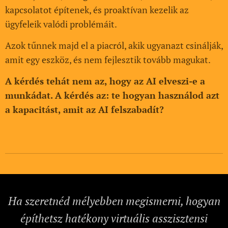
kapcsolatot építenek, és proaktívan kezelik az
ügyfeleik valódi problémáit.
Azok tűnnek majd el a piacról, akik ugyanazt csinálják,
amit egy eszköz, és nem fejlesztik tovább magukat.
A kérdés tehát nem az, hogy az AI elveszi-e a
munkádat. A kérdés az: te hogyan használod azt
a kapacitást, amit az AI felszabadít?
Ha szeretnéd mélyebben megismerni, hogyan
építhetsz hatékony virtuális asszisztensi