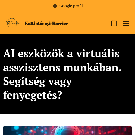
Google profil
Kattintásnyi-Karrier
AI eszközök a virtuális
asszisztens munkában.
Segítség vagy
fenyegetés?