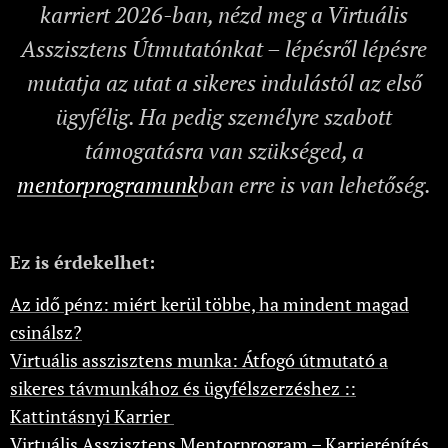
karriert 2026-ban, nézd meg a Virtuális
Asszisztens Útmutatónkat – lépésről lépésre
mutatja az utat a sikeres indulástól az első
ügyfélig. Ha pedig személyre szabott
támogatásra van szükséged, a
mentorprogramunk
ban erre is van lehetőség.
Ez is érdekelhet:
Az idő pénz: miért kerül többe, ha mindent magad
csinálsz?
Virtuális asszisztens munka: Átfogó útmutató a
sikeres távmunkához és ügyfélszerzéshez ::
Kattintásnyi Karrier
Virtuális Asszisztens Mentorprogram – Karrierépítés