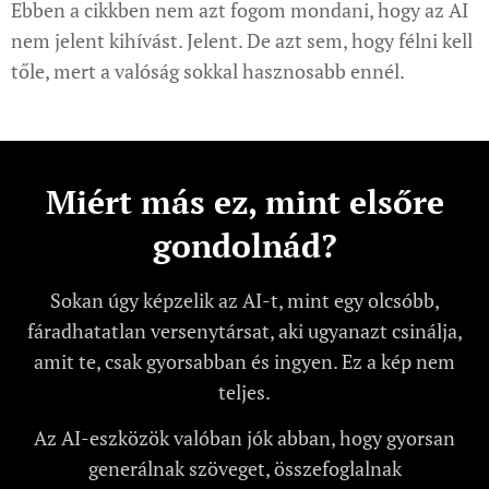
Ebben a cikkben nem azt fogom mondani, hogy az AI
nem jelent kihívást. Jelent. De azt sem, hogy félni kell
tőle, mert a valóság sokkal hasznosabb ennél.
Miért más ez, mint elsőre
gondolnád?
Sokan úgy képzelik az AI-t, mint egy olcsóbb,
fáradhatatlan versenytársat, aki ugyanazt csinálja,
amit te, csak gyorsabban és ingyen. Ez a kép nem
teljes.
Az AI-eszközök valóban jók abban, hogy gyorsan
generálnak szöveget, összefoglalnak