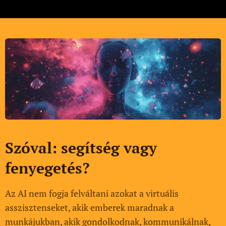
Szóval: segítség vagy
fenyegetés?
Az AI nem fogja felváltani azokat a virtuális
asszisztenseket, akik emberek maradnak a
munkájukban, akik gondolkodnak, kommunikálnak,