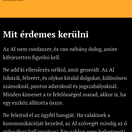
Mit érdemes kerülni
Az AI nem csodaszer, és van néhány dolog, amire
kifejezetten figyelni kell.
Ne add ki ellenőrzés nélkül, amit generált. Az AI
hibázik, félreért, és olykor kitalál dolgokat, különösen
számoknál, pontos adatoknál és jogszabályoknál.
Minden kimenet a te felelősséged marad, akkor is, ha
egy eszköz állította össze.
Ne felejtsd el az ügyfél hangját. Ha valakinek a
kommunikációját kezeled, az AI szövegét mindig az ő
stílusához kell igazítani. Egy sablon nem helyettesíti