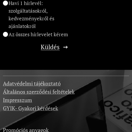
Havi 1 hírlevél:
szolgáltatásokról,
kedvezményekről és
ajánlatokról
Az összes hírlevelet kérem
Küldés
Adatvédelmi tájékoztató
Általános szerződési feltételek
Impresszum
GYIK- Gyakori kérdések
Promóciós anyagok