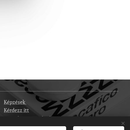
Képzések
Kérdezz itt
Dropshipping velünk
Karrier