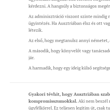
kérdezni. A hangsúly a biztonságos megér
Az adminisztráció viszont szinte mindig né
ügyintézés. Ha Ausztriában élsz és ott va
létezik.
Az első, hogy megtanulsz annyi németet, a
A második, hogy könyvelőt vagy tanácsadót
jár.
A harmadik, hogy egy ideig külső segítség
Gyakori tévhit, hogy Ausztriában sza
kompromisszumokkal.
Aki nem beszél 
ügyfélkörrel. Ez teljesen legitim út, csak 