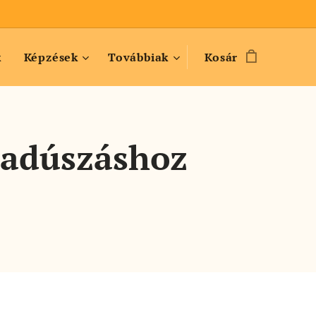
k
Képzések
Továbbiak
Kosár
badúszáshoz