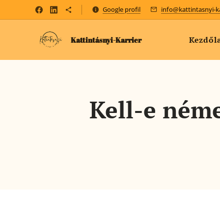
Google profil
info@kattintasnyi-k
Kezdől
Kattintásnyi-Karrier
Kell-e ném