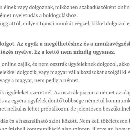
 élnek vagy dolgoznak, miközben szabadúszóként online 
 német nyelvtudás a boldoguláshoz.
gg attól, milyen típusú munkát végzel, kikkel dolgozol eg
dolgot. Az egyik a megélhetéshez és a munkavégzés
tézés nyelve. Ez a kettő nem mindig ugyanaz.
online zajlik, és nem osztrák ügyfeleknek dolgozol, akk
lekkel dolgozik, vagy magyar vállalkozásokat szolgál ki
vagy a magyar, nem pedig a német.
ák ügyfeleket szeretnél. Az osztrák piacon a német az ala
k és az egyéni ügyfelek döntő többsége németül kommunik
met nélkül is lehet próbálkozni, de jelentősen beszűkülne
dás és a használható szint között. Nem kell tökéletesen
az írásbeli kommunikáció alap szinten, illetve az, hogy m