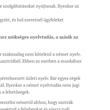
szolgáltatásokat nyújtanak. Ilyenkor az
yütt, és hol szeretnél ügyfeleket
hez szükséges nyelvtudás, a másik az
or szakmailag nem kötelező a német nyelv.
 Ausztriából. Ebben az esetben a munkához
pértelmezett üzleti nyelv. Bár egyes cégek
ál. Ilyenkor a német nyelvtudás nem jogi
k a lehetőségek.
 beszélni németül ahhoz, hogy osztrák
egértsd a feladatokat és vissza tudj