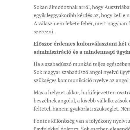
Sokan álmodoznak arról, hogy Ausztriában
egyik leggyakoribb kérdés az, hogy kell e
A válasz nem fekete fehér, mert nagyban fü
szerezni.
Először érdemes különválasztani két 
adminisztráció és a mindennapi ügyin
Ha a szabadúszó munkád teljes egészében 
Sok magyar szabadúszó angol nyelvű ügyfe
szükséges kommunikáció nyelve az angol 
Más a helyzet akkor, ha kifejezetten osztr
beszélnek angolul, a kisebb vállalkozáso
feltétel, hanem gyakorlati szükséglet. Né
Fontos különbség van a folyékony nyelvtu
ügyfelekkel dolgozz. Sok esetben elegendő 