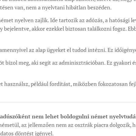
tésen van, nem a nyelvtani hibátlan beszéden.
met nyelven zajlik. Ide tartozik az adózás, a hatósági le
gy bejelentve, akkor ezekkel biztosan találkozni fogsz. 
mennyivel az alap ügyeket el tudod intézni. Ez időigény
 bízol meg, aki segít az adminisztrációban. Ez gyakori é
et használsz, például fordítást, miközben fokozatosan fe
badúszóként nem lehet boldogulni német nyelvtudás 
németül, az jellemzően nem az osztrák piacra dolgozik
tudatos döntést igényel.