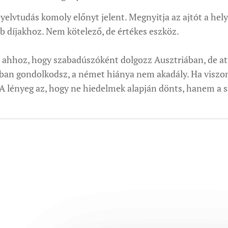
yelvtudás komoly előnyt jelent. Megnyitja az ajtót a hely
díjakhoz. Nem kötelező, de értékes eszköz.
 ahhoz, hogy szabadúszóként dolgozz Ausztriában, de att
an gondolkodsz, a német hiánya nem akadály. Ha viszont 
A lényeg az, hogy ne hiedelmek alapján dönts, hanem a saj