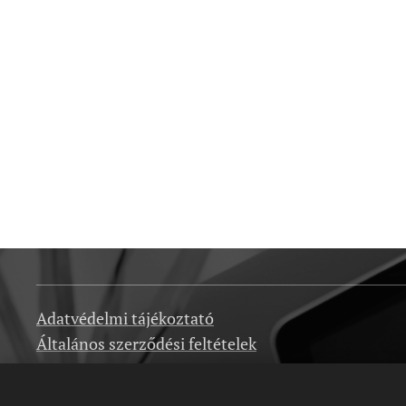
Adatvédelmi tájékoztató
Általános szerződési feltételek
Impresszum
GYIK- Gyakori kérdések