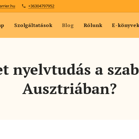
arrier.hu
+36304797952
ap
Szolgáltatások
Blog
Rólunk
E-könyve
et nyelvtudás a sza
Ausztriában?