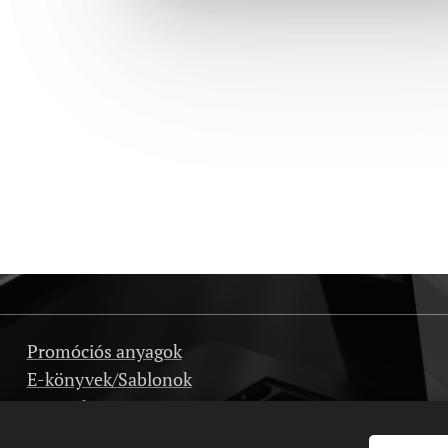
Promóciós anyagok
E-könyvek/Sablonok
Interjúk
Affiliate program