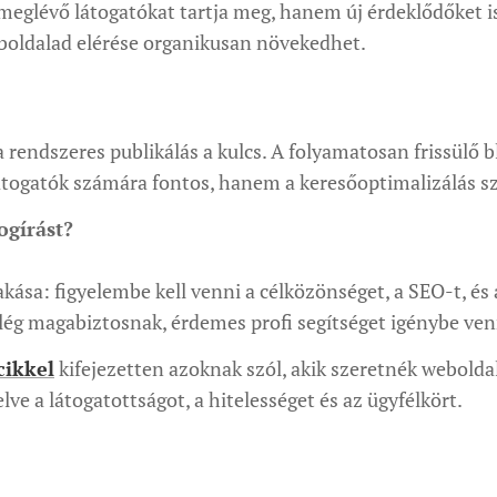
 meglévő látogatókat tartja meg, hanem új érdeklődőket is
eboldalad elérése organikusan növekedhet.
 rendszeres publikálás a kulcs. A folyamatosan frissülő bl
átogatók számára fontos, hanem a keresőoptimalizálás s
ogírást?
ása: figyelembe kell venni a célközönséget, a SEO-t, és a
lég magabiztosnak, érdemes profi segítséget igénybe ven
cikkel
kifejezetten azoknak szól, akik szeretnék webolda
lve a látogatottságot, a hitelességet és az ügyfélkört.