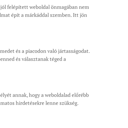
y jól felépített weboldal önmagában nem
almat épít a márkáddal szemben. Itt jön
lmedet és a piacodon való jártasságodat.
benned és választanak téged a
esélyét annak, hogy a weboldalad előrébb
lyamatos hirdetésekre lenne szükség.