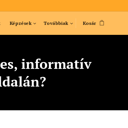
k
Képzések
Továbbiak
Kosár
es, informatív
ldalán?