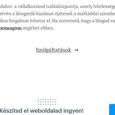
alon: a vállalkozásod tudásközpontja, amely hitelességet
k révén a látogatók bizalmat építenek a márkáddal szem
kus forgalmat érhetsz el. Ha szeretnéd, hogy a blogod val
 csomagom
segíthet ebben.
Szolgáltatások