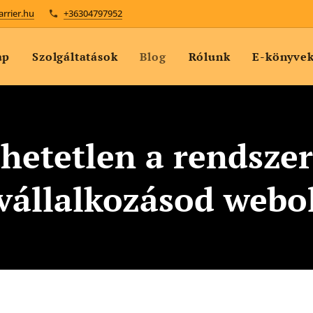
arrier.hu
+36304797952
ap
Szolgáltatások
Blog
Rólunk
E-könyve
hetetlen a rendszer
 vállalkozásod webo