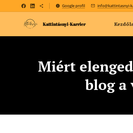
Google profil
info@kattintasnyi-k
Kezdől
Kattintásnyi-Karrier
Miért elenged
blog a