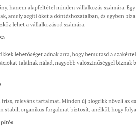
lőny, hanem alapfeltétel minden vállalkozás számára. Eg
nak, amely segíti őket a döntéshozatalban, és egyben biz
szköz lehet a vállalkozásod számára.
sa
gcikkek lehetőséget adnak arra, hogy bemutasd a szakérte
ációkat találnak nálad, nagyobb valószínűséggel bíznak 
e
 friss, releváns tartalmat. Minden új blogcikk növeli az 
von stabil, organikus forgalmat biztosít, anélkül, hogy fo
pítés