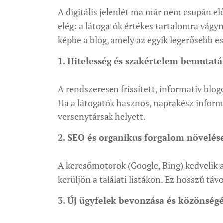
A digitális jelenlét ma már nem csupán e
elég: a látogatók értékes tartalomra vágy
képbe a blog, amely az egyik legerősebb e
1. Hitelesség és szakértelem bemutatá
A rendszeresen frissített, informatív blo
Ha a látogatók hasznos, naprakész inform
versenytársak helyett.
2. SEO és organikus forgalom növelés
A keresőmotorok (Google, Bing) kedvelik a
kerüljön a találati listákon. Ez hosszú tá
3. Új ügyfelek bevonzása és közönségé