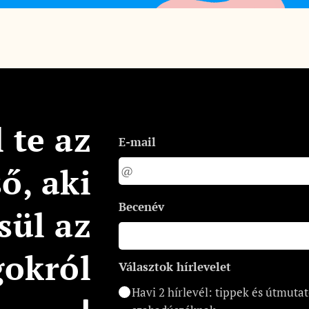
 te az
E-mail
ső, aki
Becenév
sül az
gokról
Választok hírlevelet
Havi 2 hírlevél: tippek és útmuta