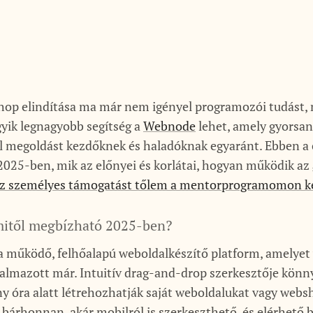
hop elindítása ma már nem igényel programozói tudást,
gyik legnagyobb segítség a
Webnode
lehet, amely gyorsan
l megoldást kezdőknek és haladóknak egyaránt. Ebben a
2025-ben, mik az előnyei és korlátai, hogyan működik az
z személyes támogatást tőlem a mentorprogramomon ke
itől megbízható 2025-ben?
 működő, felhőalapú weboldalkészítő platform, amelyet 
lkalmazott már. Intuitív drag-and-drop szerkesztője könn
ny óra alatt létrehozhatják saját weboldalukat vagy webs
 bárhonnan, akár mobilról is szerkeszthető, és elérhető 