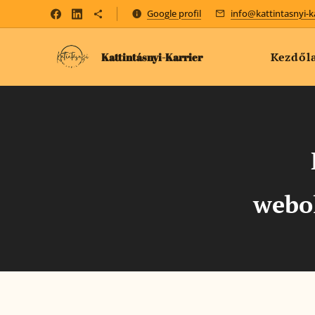
Google profil
info@kattintasnyi-k
Kezdől
Kattintásnyi-Karrier
webo