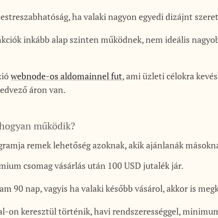
estreszabhatóság, ha valaki nagyon egyedi dizájnt szere
kciók inkább alap szinten működnek, nem ideális nagy
zió
webnode-os aldomainnel fut
, ami üzleti célokra kevé
kedvező áron van.
— hogyan működik?
ramja remek lehetőség azoknak, akik ajánlanák másokna
mium csomag vásárlás után 100 USD jutalék jár.
am 90 nap, vagyis ha valaki később vásárol, akkor is megk
al-on keresztül történik, havi rendszerességgel, minimu