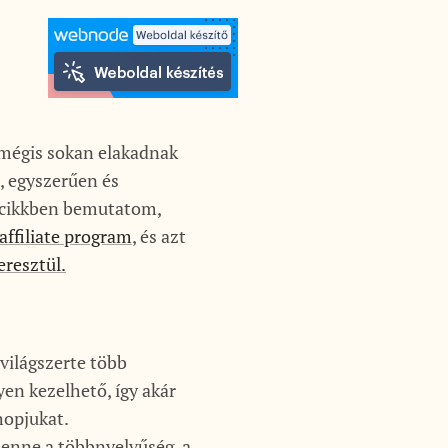
 mégis sokan elakadnak
, egyszerűen és
 cikkben bemutatom,
affiliate program
, és azt
resztül.
világszerte több
yen kezelhető, így akár
hopjukat.
benne a többnyelvűség, a