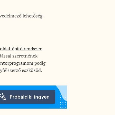
jövedelmező lehetőség.
oldal-építő rendszer.
udással szeretnének
ntorprogramom
pedig
yfélszerző eszközöd.