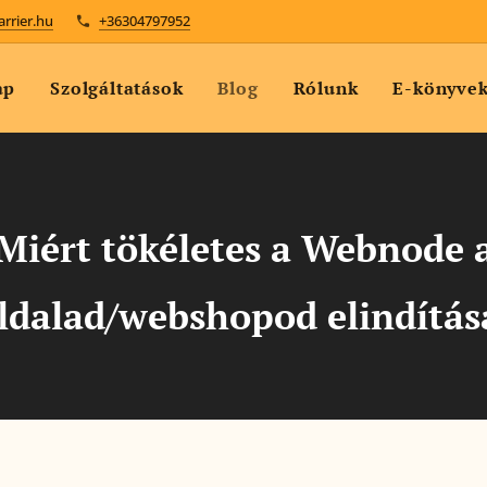
arrier.hu
+36304797952
ap
Szolgáltatások
Blog
Rólunk
E-könyve
Miért tökéletes a Webnode 
ldalad/webshopod elindítás