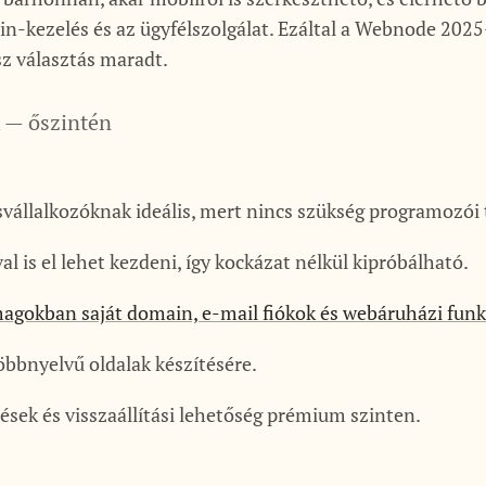
-kezelés és az ügyfélszolgálat. Ezáltal a Webnode 2025-b
z választás maradt.
 — őszintén
vállalkozóknak ideális, mert nincs szükség programozói 
al is el lehet kezdeni, így kockázat nélkül kipróbálható.
gokban saját domain, e-mail fiókok és webáruházi funkc
bbnyelvű oldalak készítésére.
sek és visszaállítási lehetőség prémium szinten.