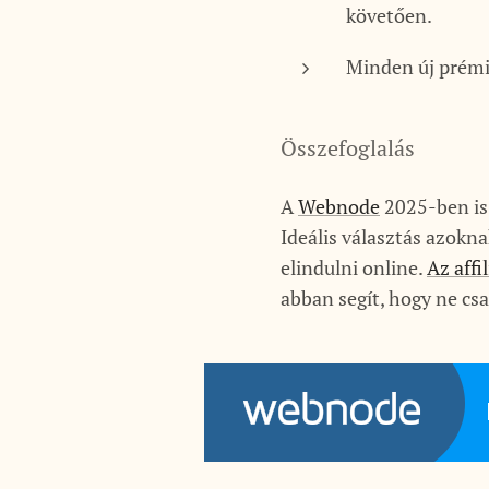
követően.
Minden új prémiu
Összefoglalás
A
Webnode
2025-ben is
Ideális választás azokn
elindulni online.
Az affi
abban segít, hogy ne cs