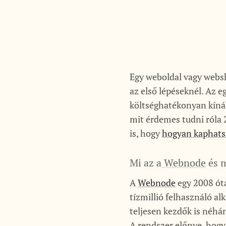
Egy weboldal vagy webs
az első lépéseknél. Az e
költséghatékonyan kíná
mit érdemes tudni róla 
is, hogy
hogyan kaphats
Mi az a
Webnode
és m
A
Webnode
egy 2008 óta
tízmillió felhasználó a
teljesen kezdők is néhá
A rendszer előnye, hogy