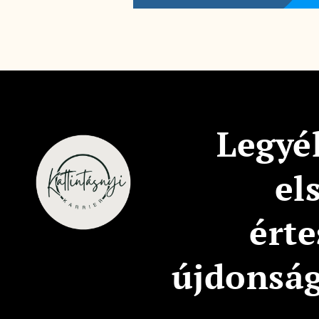
Legyél
el
érte
újdonsá