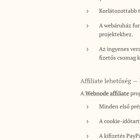
Korlátozottabb t
A webáruház fun
projektekhez.
Az ingyenes ver
fizetős csomag 
Affiliate lehetőség 
A
Webnode affiliate
prog
Minden első pré
A cookie-időtart
A kifizetés PayP