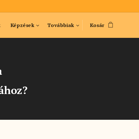
k
Képzések
Továbbiak
Kosár
a
ához?