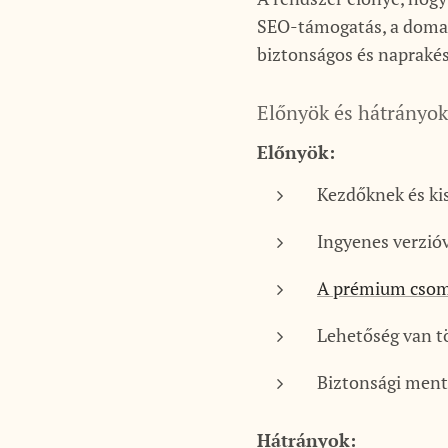
SEO-támogatás, a domain
biztonságos és naprakés
Előnyök és hátrányok
Előnyök:
Kezdőknek és kis
Ingyenes verzióv
A prémium csoma
Lehetőség van tö
Biztonsági menté
Hátrányok: