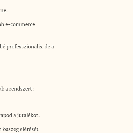
tne.
obb e-commerce
sbé professzionális, de a
k a rendszert:
apod a jutalékot.
m összeg elérését