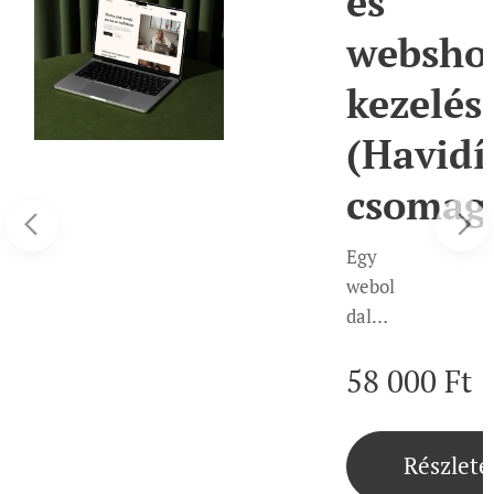
zsment
és
websho
kezelés
(Havidí
csomag
Egy
tek
webol
dal
akkor
58 000
Ft
működ
ik
hatéko
Részlete
nyan,