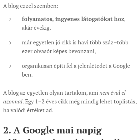
A blog ezzel szemben:
folyamatos, ingyenes látogatókat hoz
,
akár évekig,
már egyetlen jó cikk is havi több száz–több
ezer olvasót képes bevonzani,
organikusan építi fel a jelenlétedet a Google-
ben.
A blog az egyetlen olyan tartalom, ami
nem évül el
azonnal
. Egy 1–2 éves cikk még mindig lehet toplistás,
ha valódi értéket ad.
2. A Google mai napig