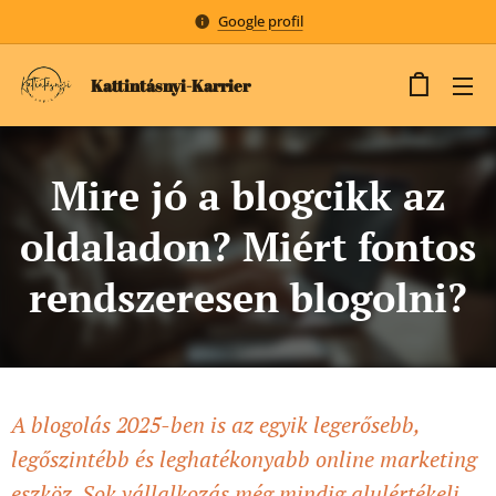
Google profil
Kattintásnyi-Karrier
Mire jó a blogcikk az
oldaladon? Miért fontos
rendszeresen blogolni?
A blogolás 2025-ben is az egyik legerősebb,
legőszintébb és leghatékonyabb online marketing
eszköz. Sok vállalkozás még mindig alulértékeli,