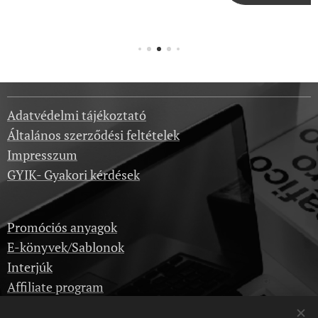
ha
nemcs
ak
elkész
ül,
hane
Adatvédelmi tájékoztató
m
Általános szerződési feltételek
folya
matos
Impresszum
an
GYIK- Gyakori kérdések
frissítv
e és
Promóciós anyagok
karba
E-könyvek/Sablonok
ntartv
Interjúk
a is
Affiliate program
van. A
havidíj