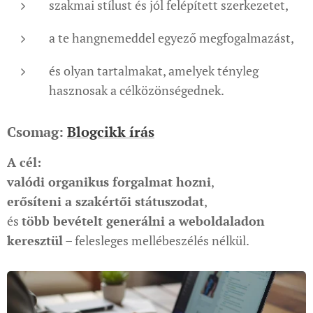
szakmai stílust és jól felépített szerkezetet,
a te hangnemeddel egyező megfogalmazást,
és olyan tartalmakat, amelyek tényleg
hasznosak a célközönségednek.
Csomag:
Blogcikk írás
A cél:
valódi organikus forgalmat hozni
,
erősíteni a szakértői státuszodat
,
és
több bevételt generálni a weboldaladon
keresztül
– felesleges mellébeszélés nélkül.