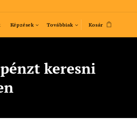
k
Képzések
Továbbiak
Kosár
pénzt keresni
en