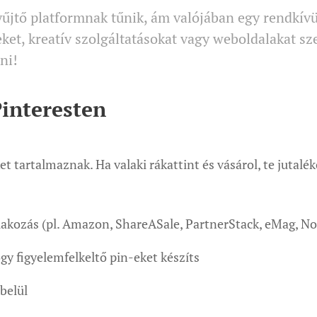
gyűjtő platformnak tűnik, ám valójában egy rendkí
eket, kreatív szolgáltatásokat vagy weboldalakat s
lni!
Pinteresten
et tartalmaznak. Ha valaki rákattint és vásárol, te jutalé
lakozás (pl. Amazon, ShareASale, PartnerStack, eMag, Not
y figyelemfelkeltő pin-eket készíts
belül