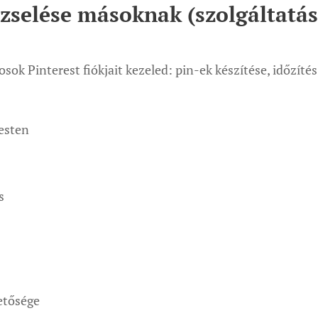
dzselése másoknak (szolgáltatá
ok Pinterest fiókjait kezeled: pin-ek készítése, időzítés
esten
s
etősége