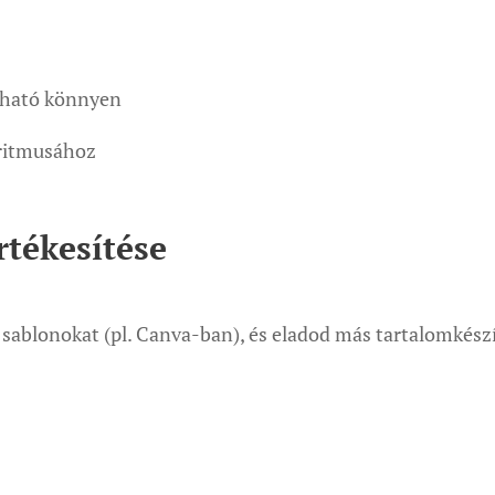
zható könnyen
oritmusához
rtékesítése
n sablonokat (pl. Canva-ban), és eladod más tartalomkész