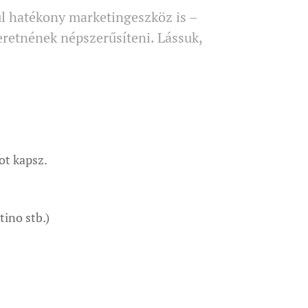
vül hatékony marketingeszköz is –
zeretnének népszerűsíteni. Lássuk,
kot kapsz.
ino stb.)