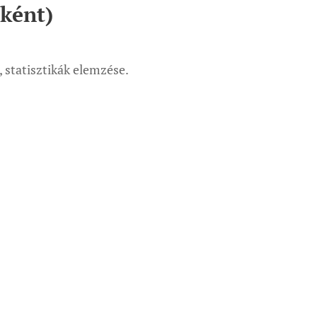
sként)
, statisztikák elemzése.