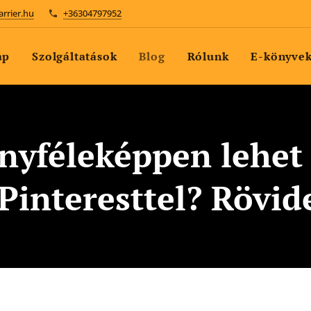
arrier.hu
+36304797952
ap
Szolgáltatások
Blog
Rólunk
E-könyve
nyféleképpen lehet 
 Pinteresttel? Rövid