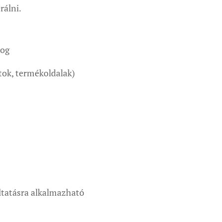
rálni.
log
tok, termékoldalak)
ltatásra alkalmazható