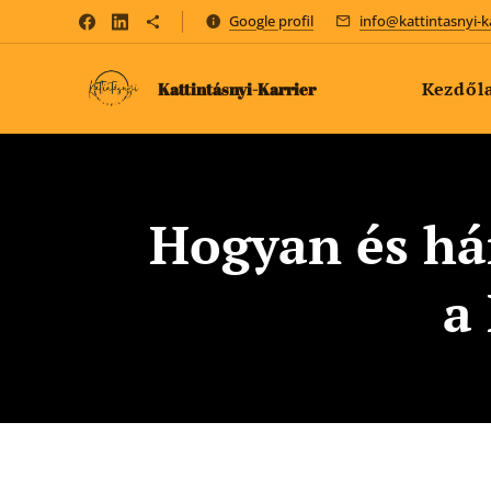
Google profil
info@kattintasnyi-k
Kezdől
Kattintásnyi-Karrier
Hogyan és há
a