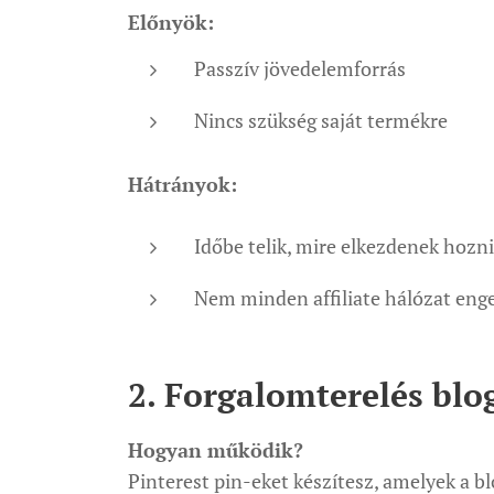
Előnyök:
Passzív jövedelemforrás
Nincs szükség saját termékre
Hátrányok:
Időbe telik, mire elkezdenek hozni
Nem minden affiliate hálózat enged
2. Forgalomterelés blo
Hogyan működik?
Pinterest pin-eket készítesz, amelyek a 