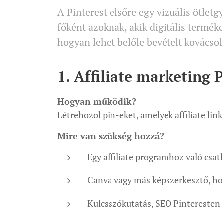
A Pinterest elsőre egy vizuális ötlet
főként azoknak, akik digitális termék
hogyan lehet belőle bevételt kovácso
1.
Affiliate marketing 
Hogyan működik?
Létrehozol pin-eket, amelyek affiliate link
Mire van szükség hozzá?
Egy affiliate programhoz való csat
Canva vagy más képszerkesztő, hog
Kulcsszókutatás, SEO Pinteresten 