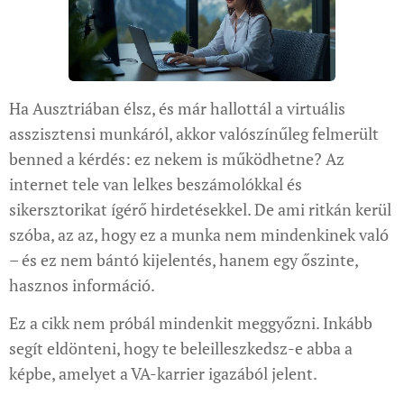
Ha Ausztriában élsz, és már hallottál a virtuális
asszisztensi munkáról, akkor valószínűleg felmerült
benned a kérdés: ez nekem is működhetne? Az
internet tele van lelkes beszámolókkal és
sikersztorikat ígérő hirdetésekkel. De ami ritkán kerül
szóba, az az, hogy ez a munka nem mindenkinek való
– és ez nem bántó kijelentés, hanem egy őszinte,
hasznos információ.
Ez a cikk nem próbál mindenkit meggyőzni. Inkább
segít eldönteni, hogy te beleilleszkedsz-e abba a
képbe, amelyet a VA-karrier igazából jelent.