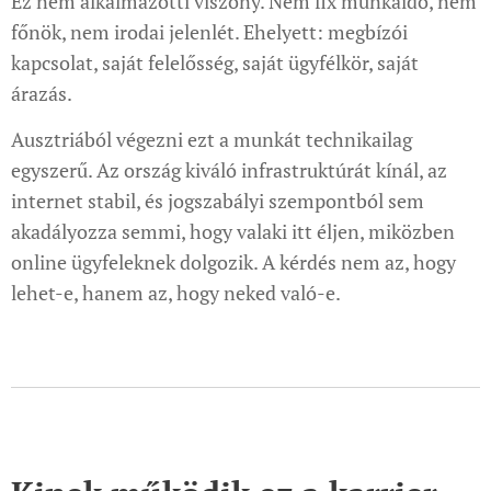
Ez nem alkalmazotti viszony. Nem fix munkaidő, nem
főnök, nem irodai jelenlét. Ehelyett: megbízói
kapcsolat, saját felelősség, saját ügyfélkör, saját
árazás.
Ausztriából végezni ezt a munkát technikailag
egyszerű. Az ország kiváló infrastruktúrát kínál, az
internet stabil, és jogszabályi szempontból sem
akadályozza semmi, hogy valaki itt éljen, miközben
online ügyfeleknek dolgozik. A kérdés nem az, hogy
lehet-e, hanem az, hogy neked való-e.