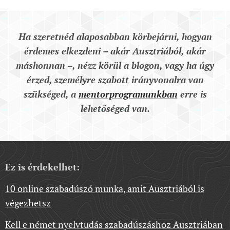
Ha szeretnéd alaposabban körbejárni, hogyan
érdemes elkezdeni – akár Ausztriából, akár
máshonnan –, nézz körül a blogon, vagy ha úgy
érzed, személyre szabott irányvonalra van
szükséged, a
mentorprogramunkban
erre is
lehetőséged van.
Ez is érdekelhet:
10 online szabadúszó munka, amit Ausztriából is
végezhetsz
Kell e német nyelvtudás szabadúszáshoz Ausztriában