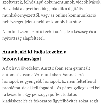
szoftverek, felhőalapú dokumentumok, videóhívások.
Ha valaki alapvetően idegenkedik a digitális
munkakörnyezettől, vagy az online kommunikáció
nehézséget jelent neki, az komoly hátrány.
Nem kell zseni szintű tech-tudás, de a készség és a
nyitottság alapfeltétel.
Annak, aki ki tudja kezelni a
bizonytalanságot
A fix havi jövedelem Ausztriában sem garantált
automatikusan a VA-munkában. Vannak erős
hónapok és gyengébb hónapok. Ez nem feltétlenül
probléma, de el kell fogadni – és pénzügyileg is fel kell
rá készülni. Egy pénzügyi puffer, tudatos
kiadáskezelés és fokozatos ügyfélbővítés sokat segít,