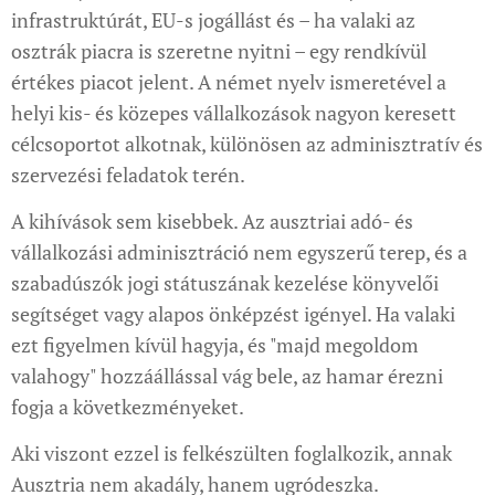
infrastruktúrát, EU-s jogállást és – ha valaki az
osztrák piacra is szeretne nyitni – egy rendkívül
értékes piacot jelent. A német nyelv ismeretével a
helyi kis- és közepes vállalkozások nagyon keresett
célcsoportot alkotnak, különösen az adminisztratív és
szervezési feladatok terén.
A kihívások sem kisebbek. Az ausztriai adó- és
vállalkozási adminisztráció nem egyszerű terep, és a
szabadúszók jogi státuszának kezelése könyvelői
segítséget vagy alapos önképzést igényel. Ha valaki
ezt figyelmen kívül hagyja, és "majd megoldom
valahogy" hozzáállással vág bele, az hamar érezni
fogja a következményeket.
Aki viszont ezzel is felkészülten foglalkozik, annak
Ausztria nem akadály, hanem ugródeszka.