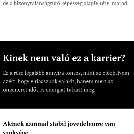
de a bizonytalanságtűrő képesség alapfeltétel marad.
Kinek nem való ez a karrier?
Ez a rész legalább annyira fontos, mint az előző. Nem
azért, hogy elriasszunk valakit, hanem mert az
önismeret időt és energiát takarít meg.
Akinek azonnal stabil jövedelemre van
szüksége