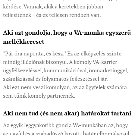
kérdése. Vannak, akik a keretekben jobban
teljesítenek – és ez teljesen rendben van.
Aki azt gondolja, hogy a VA-munka egyszerű
mellékkereset
"Pár óra naponta, és kész." Ez az elképzelés szinte
mindig illúziónak bizonyul. A komoly VA-karrier
ügyfélkezeléssel, kommunikációval, önmarketinggel,
számlázással és folyamatos fejlesztéssel jár.
Aki ezt nem veszi komolyan, az az ügyfelek számára
sem tűnik komoly partnernek.
Aki nem tud (és nem akar) határokat tartani
Az egyik leggyakoribb gond a VA-munkában az, hogy
az ügyfél és a szabadúszó közötti határ elhomályosul.