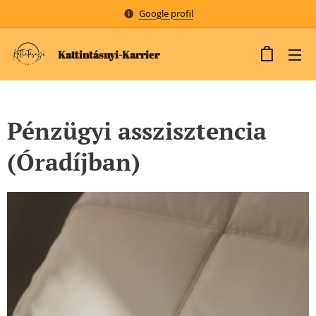
Google profil
Kattintásnyi-Karrier
Pénzügyi asszisztencia
(Óradíjban)