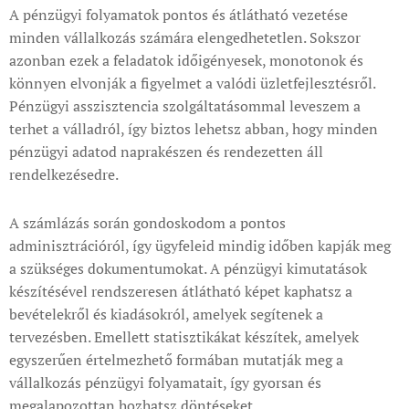
A pénzügyi folyamatok pontos és átlátható vezetése
minden vállalkozás számára elengedhetetlen. Sokszor
azonban ezek a feladatok időigényesek, monotonok és
könnyen elvonják a figyelmet a valódi üzletfejlesztésről.
Pénzügyi asszisztencia szolgáltatásommal leveszem a
terhet a válladról, így biztos lehetsz abban, hogy minden
pénzügyi adatod naprakészen és rendezetten áll
rendelkezésedre.
A számlázás során gondoskodom a pontos
adminisztrációról, így ügyfeleid mindig időben kapják meg
a szükséges dokumentumokat. A pénzügyi kimutatások
készítésével rendszeresen átlátható képet kaphatsz a
bevételekről és kiadásokról, amelyek segítenek a
tervezésben. Emellett statisztikákat készítek, amelyek
egyszerűen értelmezhető formában mutatják meg a
vállalkozás pénzügyi folyamatait, így gyorsan és
megalapozottan hozhatsz döntéseket.