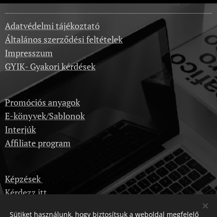
Adatvédelmi tájékoztató
Általános szerződési feltételek
Impresszum
GYIK- Gyakori kérdések
Promóciós anyagok
E-könyvek/Sablonok
Interjúk
Affiliate program
Képzések
Kérdezz itt
Dropshipping velünk
Sütiket használunk, hogy biztosítsuk a weboldal megfelelő