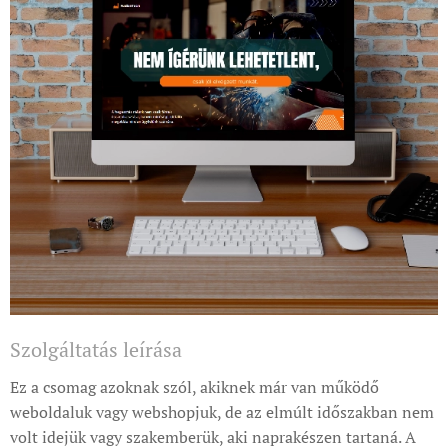
Szolgáltatás leírása
Ez a csomag azoknak szól, akiknek már van működő
weboldaluk vagy webshopjuk, de az elmúlt időszakban nem
volt idejük vagy szakemberük, aki naprakészen tartaná. A