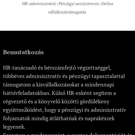
HR-adminisztráció | Pénzügyi asszisztencia | Online
vállalkozástámogatás
Bemutatkozás
HR-tanácsadó és bérszámfejtő végzettséggel,
többéves adminisztratív és pénzügyi tapasztalattal
támogatom a kisvállalkozásokat a mindennapi
háttérfeladatokban. Külső HR-esként segítem a
cégvezető és a könyvelő közötti gördülékeny
együttműködést, hogy a pénzügyi és adminisztratív
folyamatok mindig átláthatóak és naprakészek
legyenek.