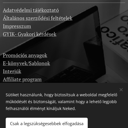
Adatvédelmi tájékoztató
Általános szerződési feltételek
Impresszum
GYIK- Gyakori kérdések
Promóciós anyagok
E-könyvek/Sablonok
Interjúk
Affiliate program
Sütiket használunk, hogy biztosítsuk a weboldal megfelelő
Képzések
működését és biztonságát, valamint hogy a lehető legjobb
Kérdezz itt
felhasználói élményt kínáljuk Neked.
Dropshipping velünk
Csak a legszükségesebbek elfogadása
Karrier