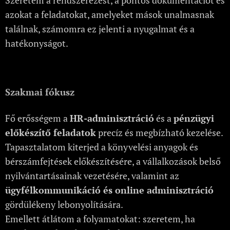
Szeretem a rendszerezést, a pontos dokumentációt és
azokat a feladatokat, amelyeket mások unalmasnak
találnak, számomra ez jelenti a nyugalmat és a
hatékonyságot.
Szakmai fókusz
Fő erősségem a
HR-adminisztráció
és a
pénzügyi
előkészítő feladatok
precíz és megbízható kezelése.
Tapasztalatom kiterjed a könyvelési anyagok és
bérszámfejtések előkészítésére, a vállalkozások belső
nyilvántartásainak vezetésére, valamint az
ügyfélkommunikáció és online adminisztráció
gördülékeny lebonyolítására.
Emellett átlátom a folyamatokat: szeretem, ha