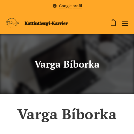
Google profil
Kattintásnyi-Karrier
Varga Bíborka
Varga Bíborka