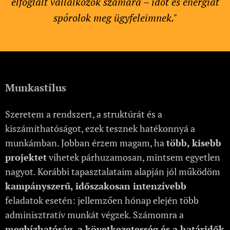
elfoglalt vállalkozók számára – időt és energiát
spórolok meg ügyfeleimnek."
Munkastílus
Szeretem a rendszert, a struktúrát és a
kiszámíthatóságot, ezek tesznek hatékonnyá a
munkámban. Jobban érzem magam, ha
több, kisebb
projektet
vihetek párhuzamosan, mintsem egyetlen
nagyot. Korábbi tapasztalataim alapján jól működöm
kampányszerű, időszakosan intenzívebb
feladatok esetén: jellemzően hónap elején több
adminisztratív munkát végzek. Számomra a
megbízhatóság, a következetesség és a határidők