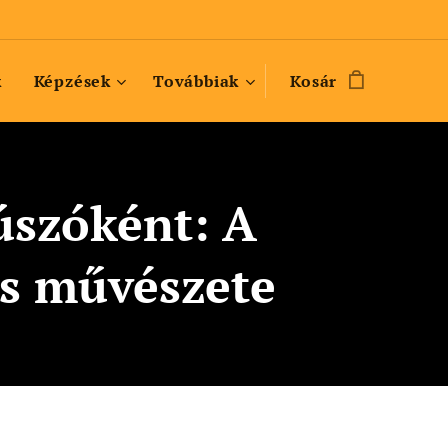
k
Képzések
Továbbiak
Kosár
úszóként: A
ás művészete