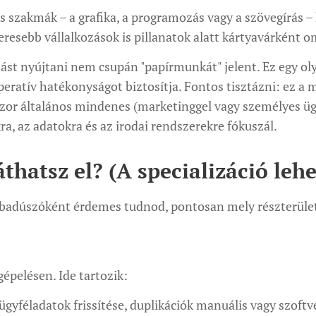
 szakmák – a grafika, a programozás vagy a szövegírás –
keresebb vállalkozások is pillanatok alatt kártyavárként 
st nyújtani nem csupán "papírmunkát" jelent. Ez egy olya
operatív hatékonyságot biztosítja. Fontos tisztázni: ez a
szor általános mindenes (marketinggel vagy személyes üg
a, az adatokra és az irodai rendszerekre fókuszál.
áthatsz el? (A specializáció leh
zabadúszóként érdemes tudnod, pontosan mely részterüle
épelésen. Ide tartozik:
 ügyféladatok frissítése, duplikációk manuális vagy szoftv