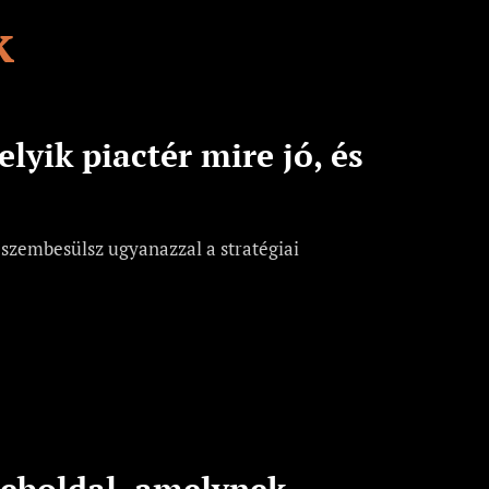
k
lyik piactér mire jó, és
 szembesülsz ugyanazzal a stratégiai
weboldal, amelynek