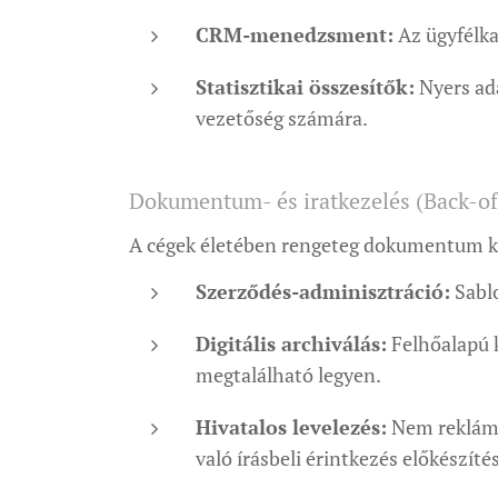
CRM-menedzsment:
Az ügyfélka
Statisztikai összesítők:
Nyers ada
vezetőség számára.
Dokumentum- és iratkezelés (Back-of
A cégek életében rengeteg dokumentum ke
Szerződés-adminisztráció:
Sablo
Digitális archiválás:
Felhőalapú 
megtalálható legyen.
Hivatalos levelezés:
Nem rekláml
való írásbeli érintkezés előkészíté