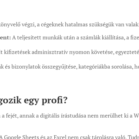
könyvelő végzi, a cégeknek hatalmas szükségük van valaki
ent:
A teljesített munkák után a számlák kiállítása, a fize
 kifizetések adminisztratív nyomon követése, egyezteté
 és bizonylatok összegyűjtése, kategóriákba sorolása, h
gozik egy profi?
a fejét, annak a digitális írástudása nem merülhet ki a 
A Google Sheets és az Excel nem csak tárolásra való. Tudn