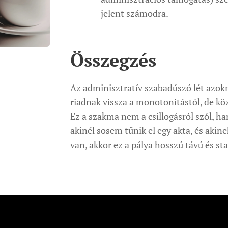
jelent számodra.
Összegzés
Az adminisztratív szabadúszó lét azokn
riadnak vissza a monotonitástól, de kö
Ez a szakma nem a csillogásról szól, 
akinél sosem tűnik el egy akta, és akin
van, akkor ez a pálya hosszú távú és st