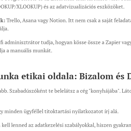
OOKUP/XLOOKUP) és az adatvizualizációs eszközöket.
k:
Trello, Asana vagy Notion. Itt nem csak a saját felada
lja.
fi adminisztrátor tudja, hogyan kösse össze a Zapier vag
lja a manuális munkát.
unka etikai oldala: Bizalom és 
sabb. Szabadúszóként te belelátsz a cég "konyhájába". Lát
 minden ügyféllel titoktartási nyilatkozatot írj alá.
kell lenned az adatkezelési szabályokkal, hiszen gyakra