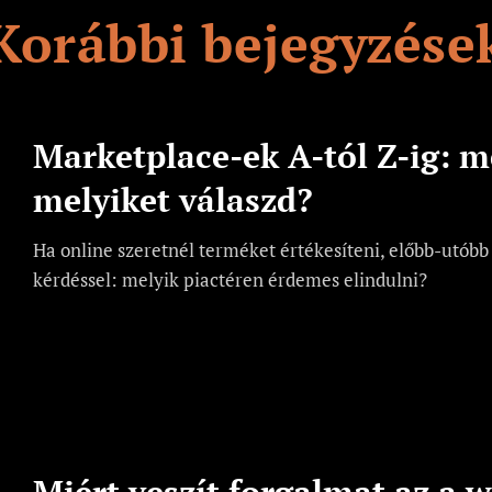
Korábbi bejegyzése
Marketplace-ek A-tól Z-ig: me
melyiket válaszd?
Ha online szeretnél terméket értékesíteni, előbb-utóbb
kérdéssel: melyik piactéren érdemes elindulni?
Miért veszít forgalmat az a 