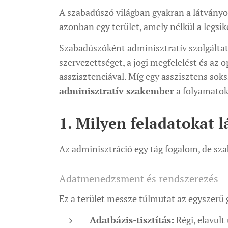
A szabadúszó világban gyakran a látványos
azonban egy terület, amely nélkül a legsi
Szabadúszóként adminisztratív szolgáltatá
szervezettséget, a jogi megfelelést és az 
asszisztenciával. Míg egy asszisztens sok
adminisztratív szakember
a folyamatokr
1. Milyen feladatokat l
Az adminisztráció egy tág fogalom, de s
Adatmenedzsment és rendszerezés
Ez a terület messze túlmutat az egyszerű g
Adatbázis-tisztítás:
Régi, elavult