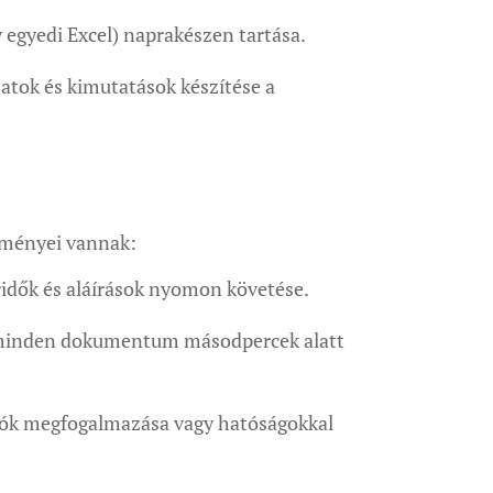
 egyedi Excel) naprakészen tartása.
zatok és kimutatások készítése a
lményei vannak:
ridők és aláírások nyomon követése.
y minden dokumentum másodpercek alatt
tók megfogalmazása vagy hatóságokkal