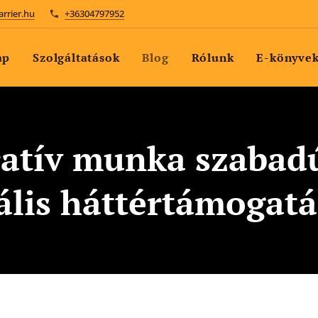
arrier.hu
+36304797952
ap
Szolgáltatások
Blog
Rólunk
E-könyve
atív munka szabad
ális háttértámogat