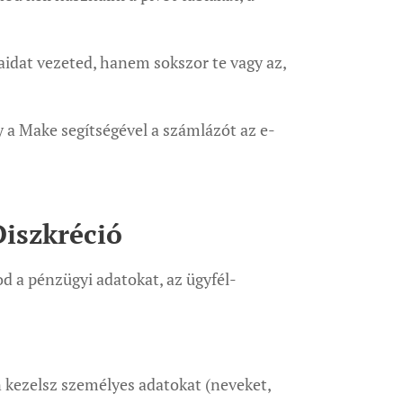
taidat vezeted, hanem sokszor te vagy az,
y a Make segítségével a számlázót az e-
Diszkréció
od a pénzügyi adatokat, az ügyfél-
n kezelsz személyes adatokat (neveket,