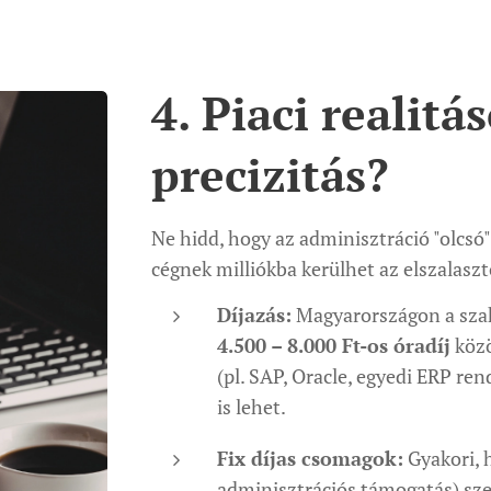
4. Piaci realitá
precizitás?
Ne hidd, hogy az adminisztráció "olcsó"
cégnek milliókba kerülhet az elszalasz
Díjazás:
Magyarországon a szak
4.500 – 8.000 Ft-os óradíj
közö
(pl. SAP, Oracle, egyedi ERP re
is lehet.
Fix díjas csomagok:
Gyakori, h
adminisztrációs támogatás) sze