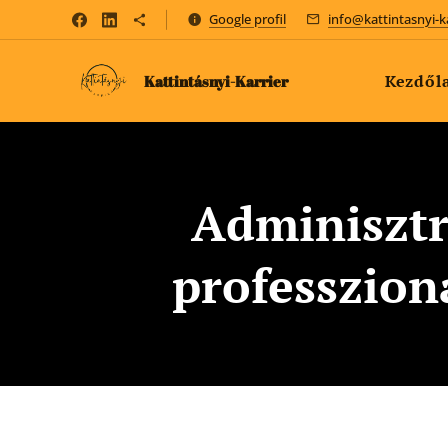
Google profil
info@kattintasnyi-k
Kezdől
Kattintásnyi-Karrier
Adminisztr
professzion