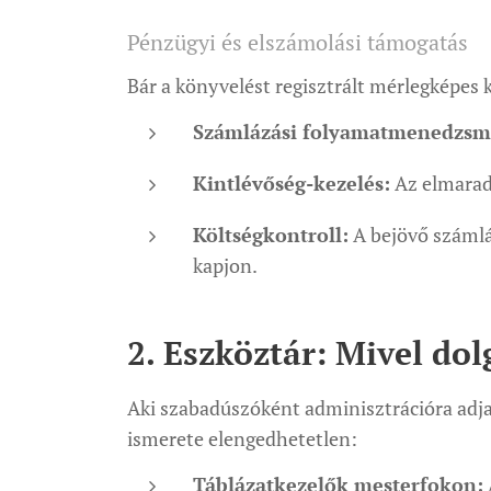
Pénzügyi és elszámolási támogatás
Bár a könyvelést regisztrált mérlegképes 
Számlázási folyamatmenedzsm
Kintlévőség-kezelés:
Az elmaradt
Költségkontroll:
A bejövő számlák
kapjon.
2. Eszköztár: Mivel dol
Aki szabadúszóként adminisztrációra adja 
ismerete elengedhetetlen:
Táblázatkezelők mesterfokon: