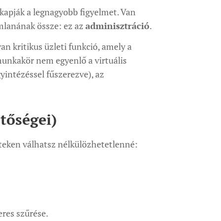
 kapják a legnagyobb figyelmet. Van
omlanának össze: ez az
adminisztráció
.
n kritikus üzleti funkció, amely a
 munkakör nem egyenlő a virtuális
yintézéssel fűszerezve), az
etőségei)
teken válhatsz nélkülözhetetlenné:
eres szűrése.