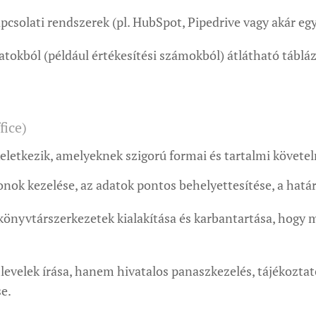
pcsolati rendszerek (pl. HubSpot, Pipedrive vagy akár egy
tokból (például értékesítési számokból) átlátható táblá
fice)
letkezik, amelyeknek szigorú formai és tartalmi követe
nok kezelése, az adatok pontos behelyettesítése, a hatá
könyvtárszerkezetek kialakítása és karbantartása, hog
evelek írása, hanem hivatalos panaszkezelés, tájékozta
se.