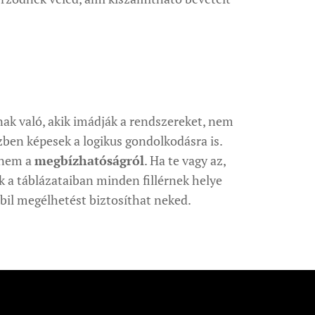
ak való, akik imádják a rendszereket, nem
zben képesek a logikus gondolkodásra is.
hanem a
megbízhatóságról
. Ha te vagy az,
ek a táblázataiban minden fillérnek helye
abil megélhetést biztosíthat neked.