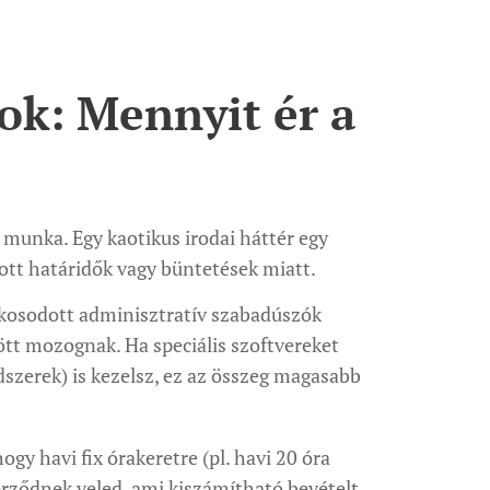
sok: Mennyit ér a
 munka. Egy kaotikus irodai háttér egy
tott határidők vagy büntetések miatt.
osodott adminisztratív szabadúszók
tt mozognak. Ha speciális szoftvereket
ndszerek) is kezelsz, ez az összeg magasabb
ogy havi fix órakeretre (pl. havi 20 óra
rződnek veled, ami kiszámítható bevételt