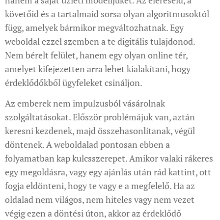
hanem a saját üzleti modelljüket. Az eléréseid, a
követőid és a tartalmaid sorsa olyan algoritmusoktól
függ, amelyek bármikor megváltozhatnak. Egy
weboldal ezzel szemben a te digitális tulajdonod.
Nem bérelt felület, hanem egy olyan online tér,
amelyet kifejezetten arra lehet kialakítani, hogy
érdeklődőkből ügyfeleket csináljon.
Az emberek nem impulzusból vásárolnak
szolgáltatásokat. Először problémájuk van, aztán
keresni kezdenek, majd összehasonlítanak, végül
döntenek. A weboldalad pontosan ebben a
folyamatban kap kulcsszerepet. Amikor valaki rákeres
egy megoldásra, vagy egy ajánlás után rád kattint, ott
fogja eldönteni, hogy te vagy e a megfelelő. Ha az
oldalad nem világos, nem hiteles vagy nem vezet
végig ezen a döntési úton, akkor az érdeklődő