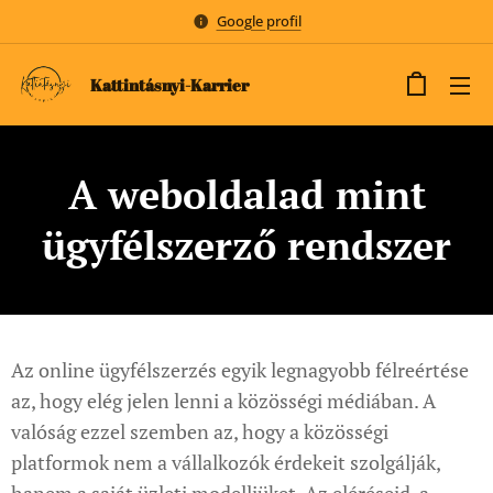
Google profil
Kattintásnyi-Karrier
A weboldalad mint
ügyfélszerző rendszer
Az online ügyfélszerzés egyik legnagyobb félreértése
az, hogy elég jelen lenni a közösségi médiában. A
valóság ezzel szemben az, hogy a közösségi
platformok nem a vállalkozók érdekeit szolgálják,