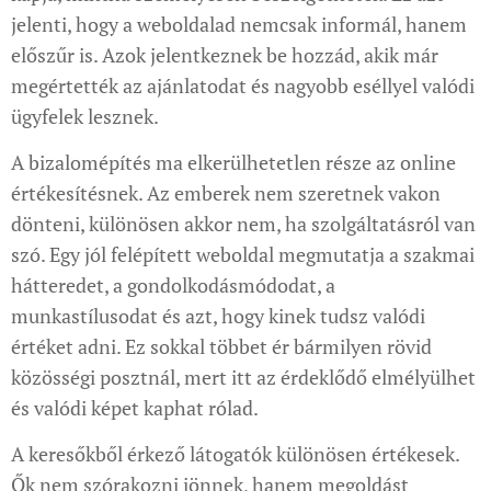
jelenti, hogy a weboldalad nemcsak informál, hanem
előszűr is. Azok jelentkeznek be hozzád, akik már
megértették az ajánlatodat és nagyobb eséllyel valódi
ügyfelek lesznek.
A bizalomépítés ma elkerülhetetlen része az online
értékesítésnek. Az emberek nem szeretnek vakon
dönteni, különösen akkor nem, ha szolgáltatásról van
szó. Egy jól felépített weboldal megmutatja a szakmai
hátteredet, a gondolkodásmódodat, a
munkastílusodat és azt, hogy kinek tudsz valódi
értéket adni. Ez sokkal többet ér bármilyen rövid
közösségi posztnál, mert itt az érdeklődő elmélyülhet
és valódi képet kaphat rólad.
A keresőkből érkező látogatók különösen értékesek.
Ők nem szórakozni jönnek, hanem megoldást