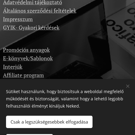
Adatvédelmi tájékoztató
Általános szerződési feltételek
Impresszum
GYIK- Gyakori kérdések
Promóciós anyagok
E-könyvek/Sablonok
Interjúk
Affiliate program
Sütiket használunk, hogy biztosítsuk a weboldal megfelelő
Képzések
működését és biztonságát, valamint hogy a lehető legjobb
Kérdezz itt
felhasználói élményt kínáljuk Neked.
Dropshipping velünk
Csak a legszükségesebbek elfogadása
Karrier