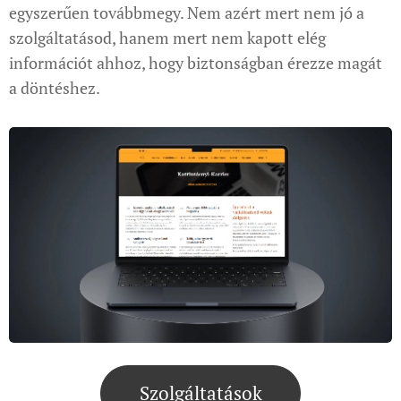
egyszerűen továbbmegy. Nem azért mert nem jó a
szolgáltatásod, hanem mert nem kapott elég
információt ahhoz, hogy biztonságban érezze magát
a döntéshez.
Szolgáltatások