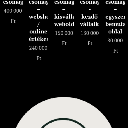
csomag
csomag
csomag
csomag
csomag
–
–
-
–
400 000
webshop
kisvállalati
kezdő
egyszer
Ft
/
weboldal
vállalkozásoknak
bemuta
online
oldal
150 000
130 000
értékesítés
80 000
Ft
Ft
240 000
Ft
Ft