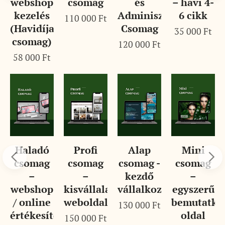
ment
webshop
csomag
és
– havi 4-
kezelés
Adminisztratív
6 cikk
110 000
Ft
(Havidíjas
Csomag
35 000
Ft
csomag)
120 000
Ft
58 000
Ft
m
Haladó
Profi
Alap
Mini
csomag
csomag
csomag -
csomag
–
–
kezdő
–
webshop
kisvállalati
vállalkozásoknak
egyszerű
/ online
weboldal
bemutatko
130 000
Ft
értékesítés
oldal
150 000
Ft