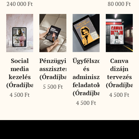
240 000
Ft
80 000
Ft
Social
Pénzügyi
Ügyfélszolgálati
Canva
media
asszisztencia
és
dizájn
kezelés
(Óradíjban)
adminisztratív
tervezés
(Óradíjban)
feladatok
(Óradíjban
5 500
Ft
(Óradíjban)
4 500
Ft
4 500
Ft
4 500
Ft