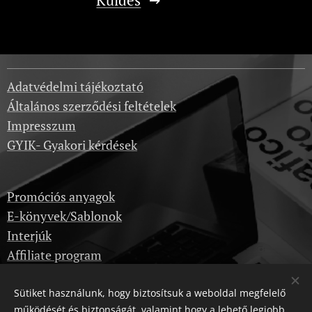
Adatvédelmi tájékoztató
Általános szerződési feltételek
Impresszum
GYIK- Gyakori kérdések
Promóciós anyagok
E-könyvek/Sablonok
Interjúk
Affiliate program
Sütiket használunk, hogy biztosítsuk a weboldal megfelelő
Képzések
működését és biztonságát, valamint hogy a lehető legjobb