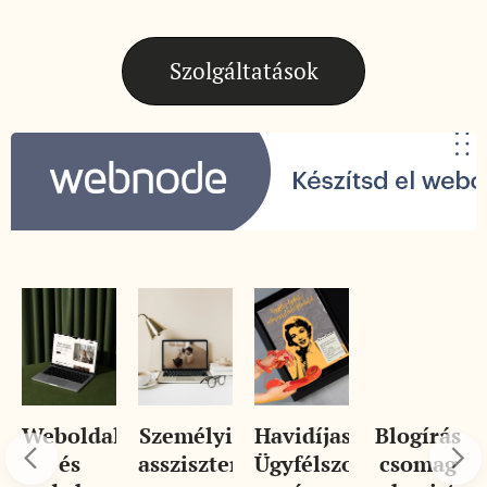
Szolgáltatások
Weboldal
Személyi
Havidíjas
Blogírás
és
asszisztencia
Ügyfélszolgálati
csomag