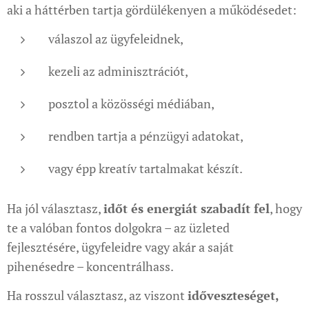
aki a háttérben tartja gördülékenyen a működésedet:
válaszol az ügyfeleidnek,
kezeli az adminisztrációt,
posztol a közösségi médiában,
rendben tartja a pénzügyi adatokat,
vagy épp kreatív tartalmakat készít.
Ha jól választasz,
időt és energiát szabadít fel
, hogy
te a valóban fontos dolgokra – az üzleted
fejlesztésére, ügyfeleidre vagy akár a saját
pihenésedre – koncentrálhass.
Ha rosszul választasz, az viszont
időveszteséget,