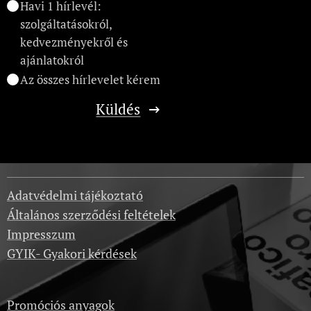
Havi 1 hírlevél:
szolgáltatásokról,
kedvezményekről és
ajánlatokról
Az összes hírlevelet kérem
Küldés
Adatvédelmi tájékoztató
Általános szerződési feltételek
Impresszum
GYIK- Gyakori kérdések
Promóciós anyagok