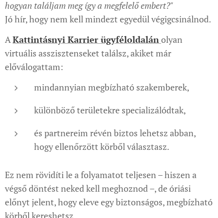
hogyan találjam meg így a megfelelő embert?"
Jó hír, hogy nem kell mindezt egyedül végigcsinálnod.
A
Kattintásnyi Karrier ügyféloldalán
olyan
virtuális asszisztenseket találsz, akiket már
előválogattam:
mindannyian megbízható szakemberek,
különböző területekre specializálódtak,
és partnereim révén biztos lehetsz abban,
hogy ellenőrzött körből választasz.
Ez nem rövidíti le a folyamatot teljesen – hiszen a
végső döntést neked kell meghoznod –, de óriási
előnyt jelent, hogy eleve egy biztonságos, megbízható
körből kereshetsz.