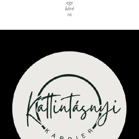
egy
kávé
ra