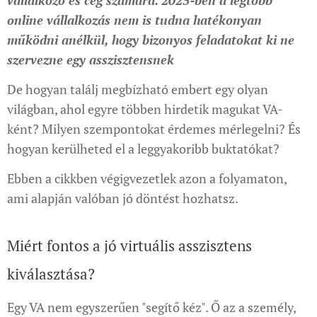
vállalkozó és cég számára. 2025-ben a legtöbb
online vállalkozás nem is tudna hatékonyan
működni anélkül, hogy bizonyos feladatokat ki ne
szervezne egy asszisztensnek
De hogyan találj megbízható embert egy olyan
világban, ahol egyre többen hirdetik magukat VA-
ként? Milyen szempontokat érdemes mérlegelni? És
hogyan kerülheted el a leggyakoribb buktatókat?
Ebben a cikkben végigvezetlek azon a folyamaton,
ami alapján valóban jó döntést hozhatsz.
Miért fontos a jó virtuális asszisztens
kiválasztása?
Egy VA nem egyszerűen "segítő kéz". Ő az a személy,