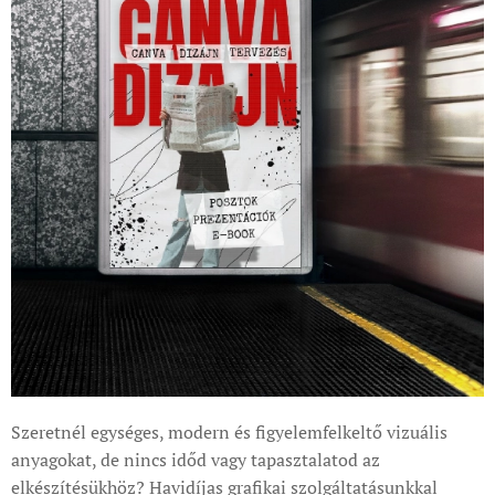
Szeretnél egységes, modern és figyelemfelkeltő vizuális
anyagokat, de nincs időd vagy tapasztalatod az
elkészítésükhöz? Havidíjas grafikai szolgáltatásunkkal