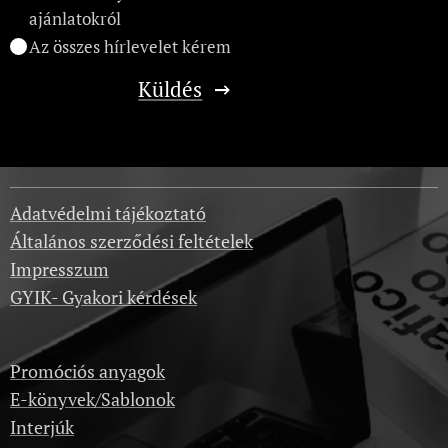
ajánlatokról
Az összes hírlevelet kérem
Küldés
Adatvédelmi tájékoztató
Általános szerződési feltételek
Impresszum
GYIK- Gyakori kérdések
Promóciós anyagok
E-könyvek/Sablonok
Interjúk