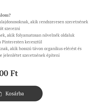
nlom?
lajdonosoknak, akik rendszeresen szeretnének
ót szerezni
ek, akik folyamatosan növelnék oldaluk
a Pinteresten keresztül
knak, akik hosszú távon organikus elérést és
ne jelenlétet szeretnének építeni
00
Ft
Kosárba