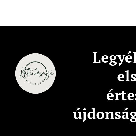
Legyél
el
érte
újdonsá