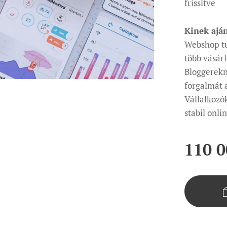
frissítve
Kinek ajá
Webshop tu
több vásárl
Bloggerekn
forgalmát 
Vállalkozó
stabil onli
110 0