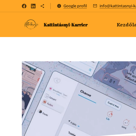
Google profil
info@kattintasnyi-k
Kezdől
Kattintásnyi-Karrier