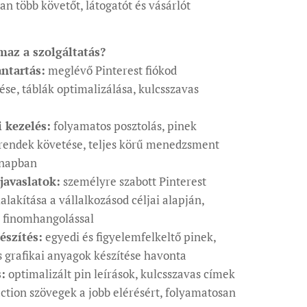
n több követőt, látogatót és vásárlót
maz a szolgáltatás?
ntartás:
meglévő Pinterest fiókod
se, táblák optimalizálása, kulcsszavas
i kezelés:
folyamatos posztolás, pinek
 trendek követése, teljes körű menedzsment
napban
 javaslatok:
személyre szabott Pinterest
ialakítása a vállalkozásod céljai alapján,
 finomhangolással
észítés:
egyedi és figyelemfelkeltő pinek,
s grafikai anyagok készítése havonta
:
optimalizált pin leírások, kulcsszavas címek
action szövegek a jobb elérésért, folyamatosan