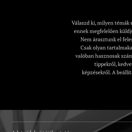
Válaszd ki, milyen témák 
ennek megfelelően küldjü
Nem árasztunk el feles
Csak olyan tartalmaka
valóban hasznosak szám
tippekről, kedv
képzésekről. A beállí