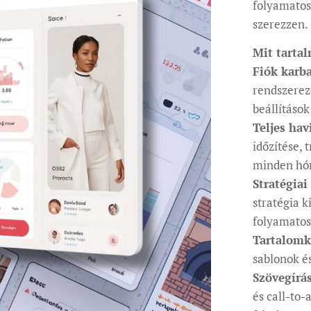
folyamatosa
szerezzen.
Mit tartal
Fiók karba
rendszerezé
beállítások
Teljes hav
időzítése,
minden hó
Stratégiai
stratégia k
folyamatos
Tartalomk
sablonok é
Szövegírás
és call-to-