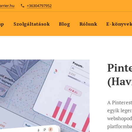
arrier.hu
+36304797952
ap
Szolgáltatások
Blog
Rólunk
E-könyve
Pint
(Hav
A Pinteres
egyik lege
webshopodr
platformba