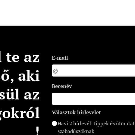
 te az
E-mail
ső, aki
Becenév
sül az
gokról
Választok hírlevelet
Havi 2 hírlevél: tippek és útmuta
!
szabadúszóknak