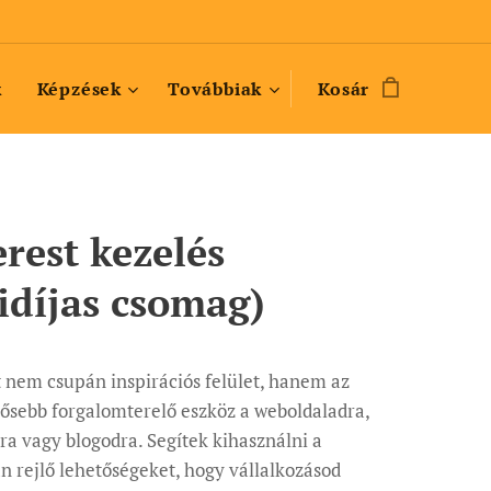
k
Képzések
Továbbiak
Kosár
erest kezelés
idíjas csomag)
t nem csupán inspirációs felület, hanem az
rősebb forgalomterelő eszköz a weboldaladra,
a vagy blogodra. Segítek kihasználni a
n rejlő lehetőségeket, hogy vállalkozásod