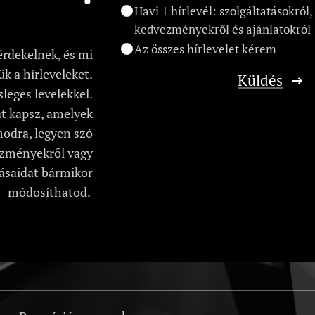
Havi 1 hírlevél: szolgáltatásokról,
kedvezményekről és ajánlatokról
Az összes hírlevelet kérem
érdekelnek, és mi
k a hírleveleket.
Küldés
leges levelekkel.
t kapsz, amelyek
odra, legyen szó
ezményekről vagy
tásaidat bármikor
módosíthatod.