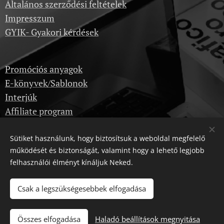
Általános szerződési feltételek
Impresszum
GYIK- Gyakori kérdések
Promóciós anyagok
E-könyvek/Sablonok
Interjúk
Affiliate program
Sütiket használunk, hogy biztosítsuk a weboldal megfelelő
Képzések
működését és biztonságát, valamint hogy a lehető legjobb
Kérdezz itt
felhasználói élményt kínáljuk Neked.
Dropshipping velünk
Csak a legszükségesebbek elfogadása
Karrier
Összes elfogadása
Haladó beállítások megnyitása