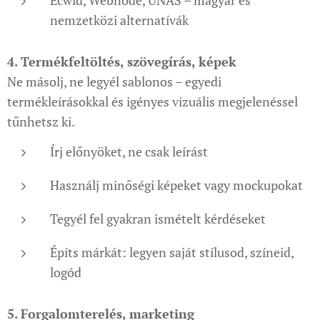
Ecwid, Webnode, UNAS – magyar és
nemzetközi alternatívák
4. Termékfeltöltés, szövegírás, képek
Ne másolj, ne legyél sablonos – egyedi
termékleírásokkal és igényes vizuális megjelenéssel
tűnhetsz ki.
Írj előnyöket, ne csak leírást
Használj minőségi képeket vagy mockupokat
Tegyél fel gyakran ismételt kérdéseket
Építs márkát: legyen saját stílusod, színeid,
logód
5. Forgalomterelés, marketing