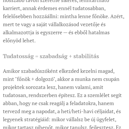
hosszabb távon szeretne sikeres, fenntartható
karriert, annak érdemes ennél tudatosabban,
felelősebben hozzáállni: mintha lenne főnöke. Azért,
mert te vagy a saját vállalkozásod vezetője és
alkalmazottja is egyszerre — és ebből hatalmas
előnyöd lehet.
Tudatosság = szabadság + stabilitás
Amikor szabadúszóként elkezded kezelni magad,
mint "főnök + dolgozó", akkor a munka nem csupán
projektek sorozata lesz, hanem valami, amit
tudatosan, rendszerben építesz. Ez a szemlélet segít
abban, hogy ne csak reagálj a feladatokra, hanem
tervezd meg a napodat, a heti/heti-havi céljaidat, és
legyenek stratégiáid: mikor vállalsz be új ügyfelet,
mikor tartasz pihenőt, mikor tanulsz, fejlesztesz. Ez