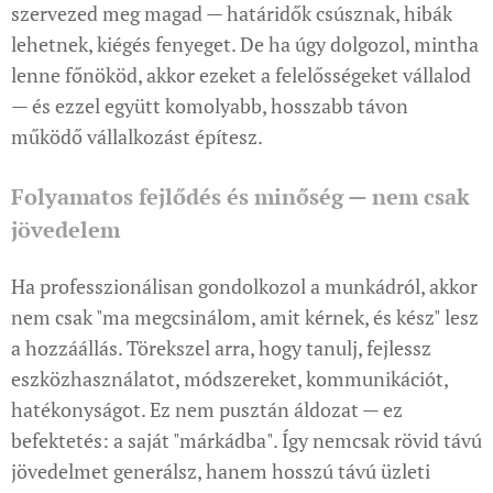
szervezed meg magad — határidők csúsznak, hibák
lehetnek, kiégés fenyeget. De ha úgy dolgozol, mintha
lenne főnököd, akkor ezeket a felelősségeket vállalod
— és ezzel együtt komolyabb, hosszabb távon
működő vállalkozást építesz.
Folyamatos fejlődés és minőség — nem csak
jövedelem
Ha professzionálisan gondolkozol a munkádról, akkor
nem csak "ma megcsinálom, amit kérnek, és kész" lesz
a hozzáállás. Törekszel arra, hogy tanulj, fejlessz
eszközhasználatot, módszereket, kommunikációt,
hatékonyságot. Ez nem pusztán áldozat — ez
befektetés: a saját "márkádba". Így nemcsak rövid távú
jövedelmet generálsz, hanem hosszú távú üzleti