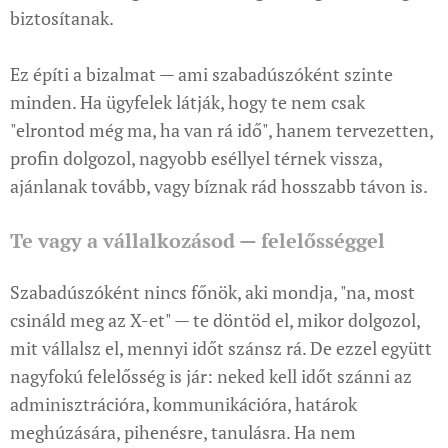
biztosítanak.
Ez építi a bizalmat — ami szabadúszóként szinte
minden. Ha ügyfelek látják, hogy te nem csak
"elrontod még ma, ha van rá idő", hanem tervezetten,
profin dolgozol, nagyobb eséllyel térnek vissza,
ajánlanak tovább, vagy bíznak rád hosszabb távon is.
Te vagy a vállalkozásod — felelősséggel
Szabadúszóként nincs főnök, aki mondja, "na, most
csináld meg az X-et" — te döntöd el, mikor dolgozol,
mit vállalsz el, mennyi időt szánsz rá. De ezzel együtt
nagyfokú felelősség is jár: neked kell időt szánni az
adminisztrációra, kommunikációra, határok
meghúzására, pihenésre, tanulásra. Ha nem