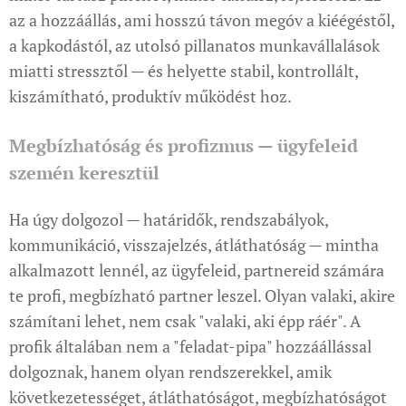
az a hozzáállás, ami hosszú távon megóv a kiéégéstől,
a kapkodástól, az utolsó pillanatos munkavállalások
miatti stressztől — és helyette stabil, kontrollált,
kiszámítható, produktív működést hoz.
Megbízhatóság és profizmus — ügyfeleid
szemén keresztül
Ha úgy dolgozol — határidők, rendszabályok,
kommunikáció, visszajelzés, átláthatóság — mintha
alkalmazott lennél, az ügyfeleid, partnereid számára
te profi, megbízható partner leszel. Olyan valaki, akire
számítani lehet, nem csak "valaki, aki épp ráér". A
profik általában nem a "feladat-pipa" hozzáállással
dolgoznak, hanem olyan rendszerekkel, amik
következetességet, átláthatóságot, megbízhatóságot