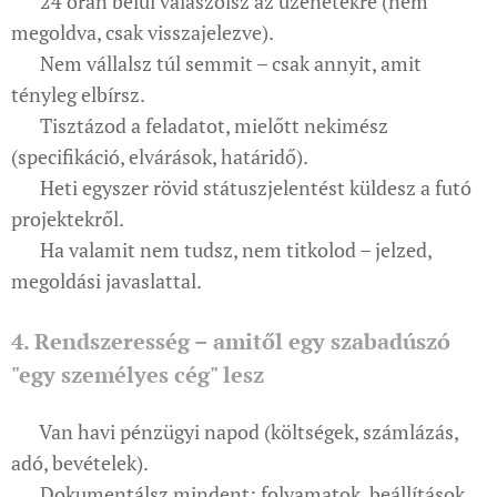
✔ 24 órán belül válaszolsz az üzenetekre (nem
megoldva, csak visszajelezve).
✔ Nem vállalsz túl semmit – csak annyit, amit
tényleg elbírsz.
✔ Tisztázod a feladatot, mielőtt nekimész
(specifikáció, elvárások, határidő).
✔ Heti egyszer rövid státuszjelentést küldesz a futó
projektekről.
✔ Ha valamit nem tudsz, nem titkolod – jelzed,
megoldási javaslattal.
4. Rendszeresség – amitől egy szabadúszó
"egy személyes cég" lesz
✔ Van havi pénzügyi napod (költségek, számlázás,
adó, bevételek).
✔ Dokumentálsz mindent: folyamatok, beállítások,