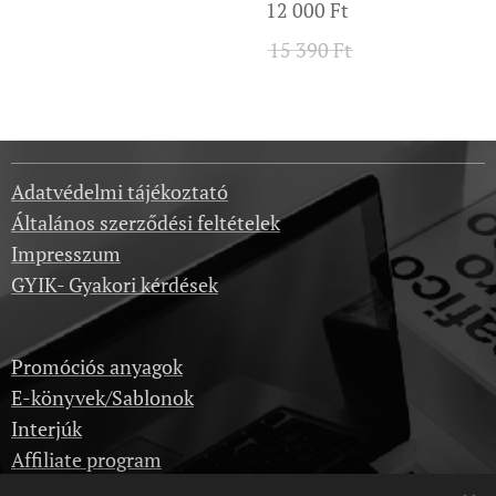
12 000
Ft
15 390
Ft
Adatvédelmi tájékoztató
Általános szerződési feltételek
Impresszum
GYIK- Gyakori kérdések
Promóciós anyagok
E-könyvek/Sablonok
Interjúk
Affiliate program