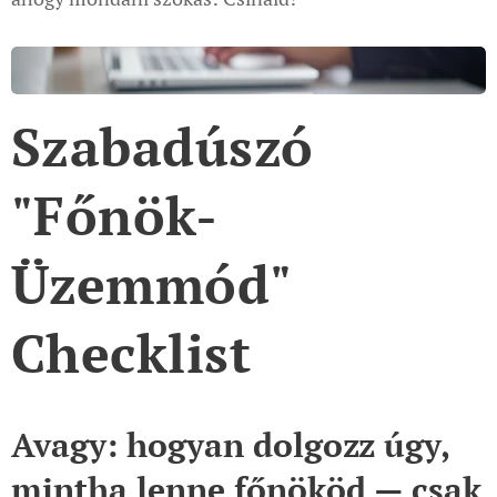
Szabadúszó
"Főnök-
Üzemmód"
Checklist
Avagy: hogyan dolgozz úgy,
mintha lenne főnököd — csak