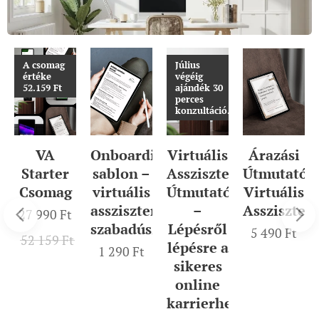
A csomag
Július
értéke
végéig
52.159 Ft
ajándék 30
perces
konzultáció.
VA
Onboarding
Virtuális
Árazási
Starter
sablon –
Asszisztens
Útmutató
Csomag
virtuális
Útmutató
Virtuális
lis
asszisztenseknek/
–
Assziszten
27 990
Ft
szabadúszóknak
Lépésről
5 490
Ft
52 159
Ft
lépésre a
1 290
Ft
sikeres
online
ns
karrierhez