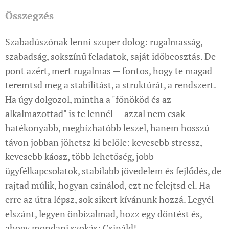
Összegzés
Szabadúszónak lenni szuper dolog: rugalmasság,
szabadság, sokszínű feladatok, saját időbeosztás. De
pont azért, mert rugalmas — fontos, hogy te magad
teremtsd meg a stabilitást, a struktúrát, a rendszert.
Ha úgy dolgozol, mintha a "főnököd és az
alkalmazottad" is te lennél — azzal nem csak
hatékonyabb, megbízhatóbb leszel, hanem hosszú
távon jobban jöhetsz ki belőle: kevesebb stressz,
kevesebb káosz, több lehetőség, jobb
ügyfélkapcsolatok, stabilabb jövedelem és fejlődés, de
rajtad múlik, hogyan csinálod, ezt ne felejtsd el. Ha
erre az útra lépsz, sok sikert kívánunk hozzá. Legyél
elszánt, legyen önbizalmad, hozz egy döntést és,
ahogy mondani szokás: Csináld!