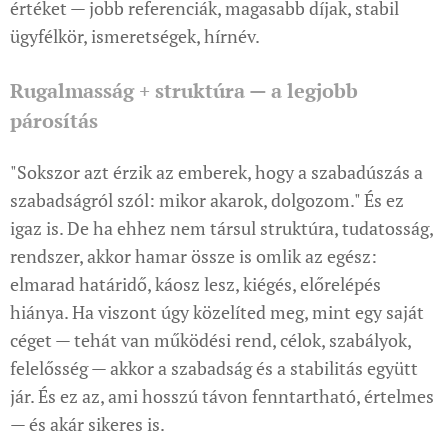
értéket — jobb referenciák, magasabb díjak, stabil
ügyfélkör, ismeretségek, hírnév.
Rugalmasság + struktúra — a legjobb
párosítás
"Sokszor azt érzik az emberek, hogy a szabadúszás a
szabadságról szól: mikor akarok, dolgozom." És ez
igaz is. De ha ehhez nem társul struktúra, tudatosság,
rendszer, akkor hamar össze is omlik az egész:
elmarad határidő, káosz lesz, kiégés, előrelépés
hiánya. Ha viszont úgy közelíted meg, mint egy saját
céget — tehát van működési rend, célok, szabályok,
felelősség — akkor a szabadság és a stabilitás együtt
jár. És ez az, ami hosszú távon fenntartható, értelmes
— és akár sikeres is.