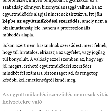
feltételekkel, milyen tempóban. Ugyanakkor ez a
szabadság könnyen bizonytalansággá válhat, ha az
együttműködés alapjai nincsenek tisztázva.
Itt jön
képbe az együttműködési szerződés,
amely nem a
bizalmatlanság jele, hanem a professzionális
működés alapja.
Sokan azért nem használnak szerződést, mert félnek,
hogy túl hivatalos, elriasztja az ügyfelet, vagy jogilag
túl bonyolult. A valóság ezzel szemben az, hogy egy
jól megírt, érthető együttműködési szerződés
mindkét fél számára biztonságot ad, és rengeteg
későbbi kellemetlenségtől kímél meg.
Az együttműködési szerződés nem csak vitás
helyzetekre való