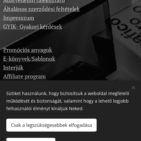
Adatvédelmi tájékoztató
pénzü
Általános szerződési feltételek
gyi
Impresszum
valósá
GYIK- Gyakori kérdések
g
útmut
ató,
Promóciós anyagok
árazás
E-könyvek/Sablonok
i
Interjúk
útmut
Affiliate program
ató és
kalkul
Sütiket használunk, hogy biztosítsuk a weboldal megfelelő
átor:
Képzések
működését és biztonságát, valamint hogy a lehető legjobb
egy
Kérdezz itt
felhasználói élményt kínáljuk Neked.
csoma
Dropshipping velünk
gban,
Csak a legszükségesebbek elfogadása
Karrier
azonn
al