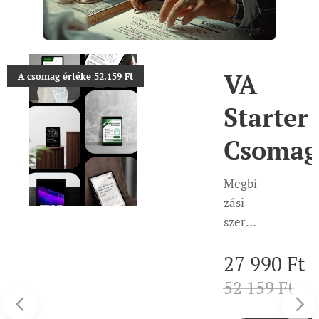
VA
A csomag értéke 52.159 Ft
el a
Starter
iális
Csomag
 szó
Megbí
zási
 |
szerző
lis
dés
27 990
Ft
sablon
ztens
,
52 159
Ft
onboa
yv
rding