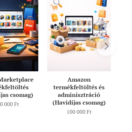
arketplace
Amazon
kfeltöltés
termékfeltöltés és
(H
íjas csomag)
adminisztráció
(Havidíjas csomag)
0 000
Ft
100 000
Ft