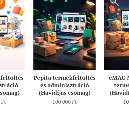
eltöltés
eMAG M
Pepita termékfeltöltés
ztráció
termé
és adminisztráció
csomag)
(Havid
(Havidíjas csomag)
Ft
10
100 000
Ft