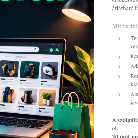
átlátható 
Mit tarta
Ter
re
Kat
Ada
Re
kia
Ala
jav
A szolgált
el.
20 órát m