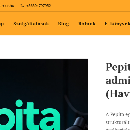
arrier.hu
+36304797952
ap
Szolgáltatások
Blog
Rólunk
E-könyve
Pepi
admi
(Hav
A Pepita eg
strukturált
értékesítés