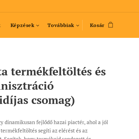
k
Képzések
Továbbiak
Kosár
ta termékfeltöltés és
nisztráció
idíjas csomag)
y dinamikusan fejlődő hazai piactér, ahol a jól
 termékfeltöltés segíti az elérést és az
t. Segítek, hogy termékeid rendezett és