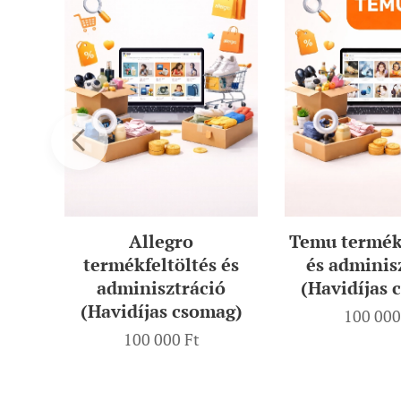
t
Allegro
Temu termékf
ag)
termékfeltöltés és
és adminis
adminisztráció
(Havidíjas 
(Havidíjas csomag)
100 000
100 000
Ft