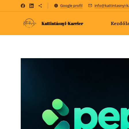
Google profil
info@kattintasnyi-k
Kezdől
Kattintásnyi-Karrier