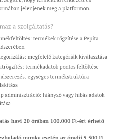
formában jelenjenek meg a platformon.
lmaz a szolgáltatás?
mékfeltöltés: termékek rögzítése a Pepita
ndszerében
egorizálás: megfelelő kategóriák kiválasztása
trögzítés: termékadatok pontos feltöltése
ndszerezés: egységes termékstruktúra
lakítása
p adminisztráció: hiányzó vagy hibás adatok
ítása
atás havi 20 órában 100.000 Ft-ért érhető
eghaladó munka esetén az óradíj 5.500 Ft.