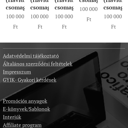
csomag)
csomag)
csomag)
csomag)
100 000
100 000
100 000
100 000
100 000
Ft
Ft
Ft
Ft
Ft
Adatvédelmi tájékoztató
Általános szerződési feltételek
Impresszum
GYIK- Gyakori kérdések
Promóciós anyagok
E-könyvek/Sablonok
Interjúk
Affiliate program