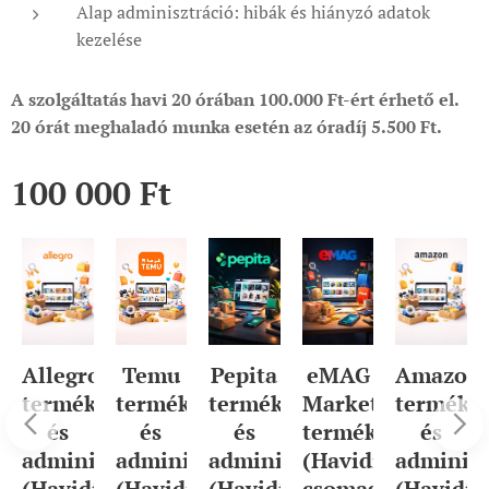
Alap adminisztráció: hibák és hiányzó adatok
kezelése
A szolgáltatás havi 20 órában 100.000 Ft-ért érhető el.
20 órát meghaladó munka esetén az óradíj 5.500 Ft.
100 000
Ft
Temu
z
Allegro
Pepita
eMAG
Amazon
termékfeltöltés
termékfeltöltés
termékfeltöltés
Marketplace
termékfe
és
íjas
és
és
termékfeltöltés
és
adminisztráció
g)
adminisztráció
adminisztráció
(Havidíjas
adminisz
(Havidíjas
(Havidíjas
(Havidíjas
csomag)
(Havidíj