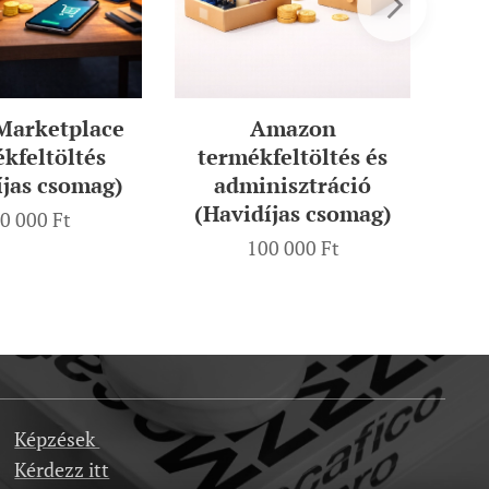
arketplace
Amazon
kfeltöltés
termékfeltöltés és
(H
íjas csomag)
adminisztráció
(Havidíjas csomag)
0 000
Ft
100 000
Ft
Képzések
Kérdezz itt