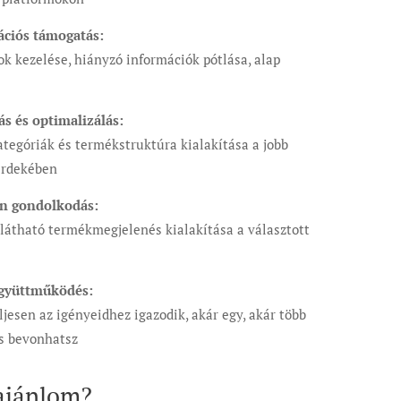
ációs támogatás:
k kezelése, hiányzó információk pótlása, alap
ás és optimalizálás:
tegóriák és termékstruktúra kialakítása a jobb
érdekében
n gondolkodás:
tlátható termékmegjelenés kialakítása a választott
gyüttműködés:
jesen az igényeidhez igazodik, akár egy, akár több
is bevonhatsz
ajánlom?