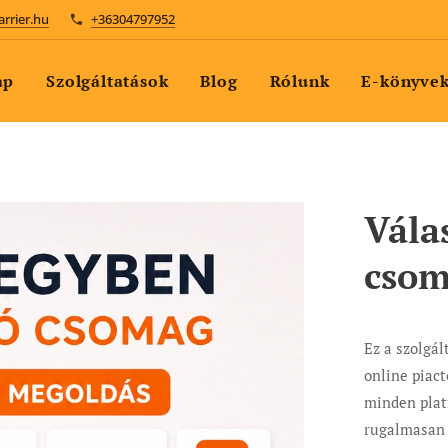
arrier.hu
+36304797952
ap
Szolgáltatások
Blog
Rólunk
E-könyve
Vála
csom
Ez a szolgál
online piac
minden plat
rugalmasan 