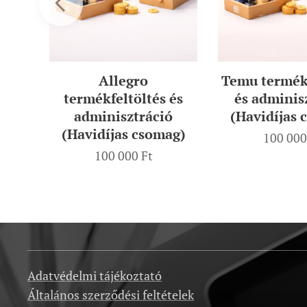
Allegro
Temu termékf
t
termékfeltöltés és
és adminis
ag)
adminisztráció
(Havidíjas 
(Havidíjas csomag)
100 000
100 000
Ft
Adatvédelmi tájékoztató
Általános szerződési feltételek