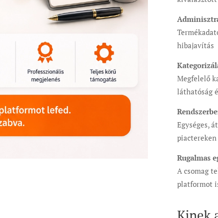
Adminisztr
Termékadato
hibajavítás
Kategorizál
Megfelelő ka
láthatóság 
Rendszerbe
Egységes, á
piactereken
Rugalmas e
A csomag tel
platformot 
Kinek 