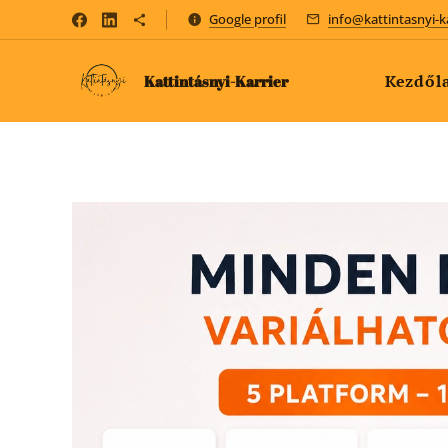
Google profil
info@kattintasnyi-k
Kezdől
Kattintásnyi-Karrier