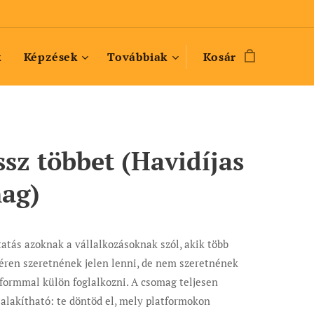
k
Képzések
Továbbiak
Kosár
ssz többet (Havidíjas
ag)
tatás azoknak a vállalkozásoknak szól, akik több
téren szeretnének jelen lenni, de nem szeretnének
formmal külön foglalkozni. A csomag teljesen
alakítható: te döntöd el, mely platformokon