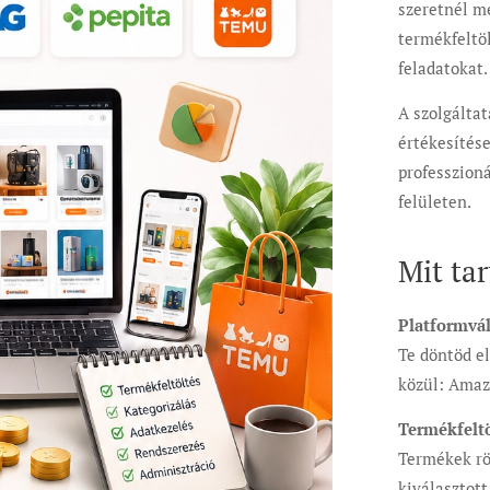
szeretnél me
termékfeltöl
feladatokat.
A szolgáltat
értékesítése
professzion
felületen.
Mit ta
Platformvál
Te döntöd el
közül: Amaz
Termékfeltö
Termékek rö
kiválasztot