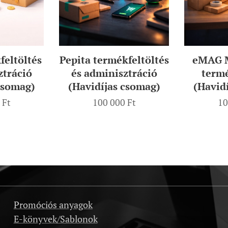
eltöltés
Pepita termékfeltöltés
eMAG M
ztráció
és adminisztráció
termé
csomag)
(Havidíjas csomag)
(Havid
Ft
100 000
Ft
10
Promóciós anyagok
E-könyvek/Sablonok