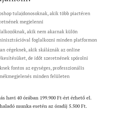
shop tulajdonosoknak, akik több piactéren
retnének megjelenni
lalkozóknak, akik nem akarnak külön
inisztrációval foglalkozni minden platformon
an cégeknek, akik skáláznák az online
ékesítésüket, de időt szeretnének spórolni
knek fontos az egységes, professzionális
mékmegjelenés minden felületen
ás havi 40 órában 199.900 Ft-ért érhető el.
haladó munka esetén az óradíj 5.500 Ft.