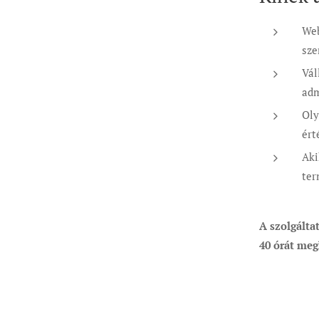
Web
sze
Vál
adm
Oly
ért
Aki
ter
A szolgáltat
40 órát meg