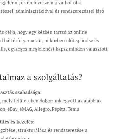
gjelenni, és én leveszem a válladról a
téssel, adminisztrációval és rendszerezéssel járó
ás célja, hogy egy kézben tartsd az online
d háttérfolyamatait, miközben időt spórolsz és
ális, egységes megjelenést kapsz minden választott
rtalmaz a szolgáltatás?
asztás szabadsága:
, mely felületeken dolgozunk együtt az alábbiak
on, eBay, eMAG, Allegro, Pepita, Temu
ltés és kezelés:
gzítése, strukturálása és rendszerezése a
t platformokon