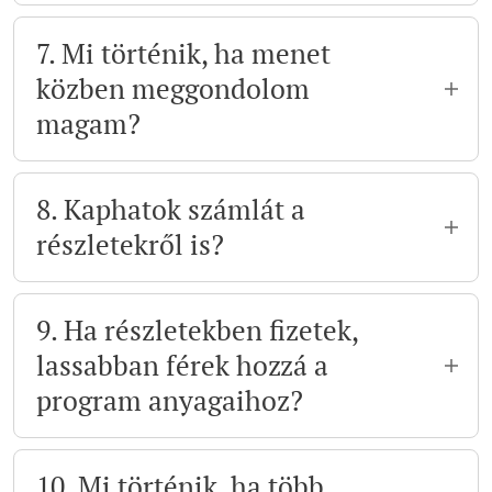
Banki átutalással tudod kiegyenlíteni az
összeget. Ha más megoldásra van szükséged,
7. Mi történik, ha menet
jelezd bátran, és egyeztetünk.
közben meggondolom
magam?
A program díja visszafizetési garanciával
indul: ha az első két alkalom után úgy érzed,
8. Kaphatok számlát a
nem hozta az elvárt eredményt, visszakapod
részletekről is?
a befizetett összeget.
Igen. Minden befizetésről hivatalos számlát
állítok ki, így teljesen átlátható a folyamat.
9. Ha részletekben fizetek,
lassabban férek hozzá a
program anyagaihoz?
Nem. A mentorprogram minden
szolgáltatását azonnal megkapod,
10. Mi történik, ha több