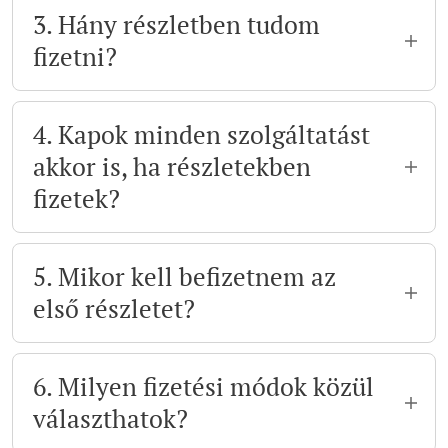
akár egyben, akár részletekben fizeted.
3. Hány részletben tudom
fizetni?
Alapesetben két részletben vagy havi
bontásban (3–4 részlet) van rá lehetőség, de
4. Kapok minden szolgáltatást
ha egyedi igényed van, egyeztethetünk róla.
akkor is, ha részletekben
fizetek?
Igen. A mentorprogram teljes értékét
megkapod az első naptól kezdve. A
5. Mikor kell befizetnem az
részletfizetés csak a kényelmedet szolgálja.
első részletet?
Az első részletet a program indulásakor
szükséges rendezni. Így biztosítjuk, hogy
6. Milyen fizetési módok közül
minden gördülékenyen elinduljon.
választhatok?