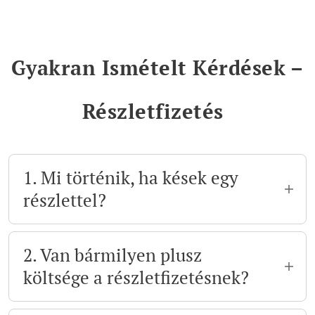
Gyakran Ismételt Kérdések –
Részletfizetés
1. Mi történik, ha kések egy
részlettel?
Semmi gond. Ha jelzed időben, megbeszéljük
a legjobb megoldást. Rugalmasan állok hozzá,
2. Van bármilyen plusz
hiszen bárkinek közbejöhet valami.
költsége a részletfizetésnek?
Nincs. A program díja ugyanannyi marad,