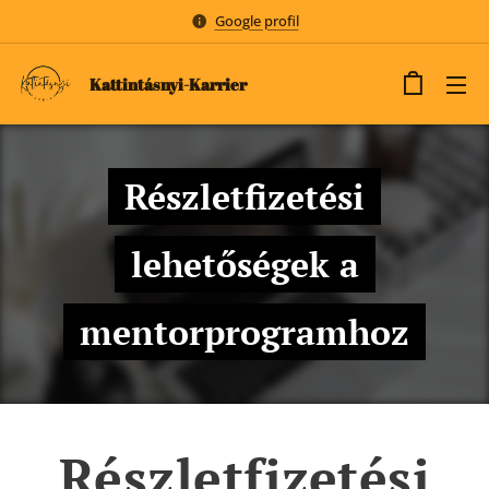
Google profil
Kattintásnyi-Karrier
Részletfizetési
lehetőségek a
mentorprogramhoz
Részletfizetési