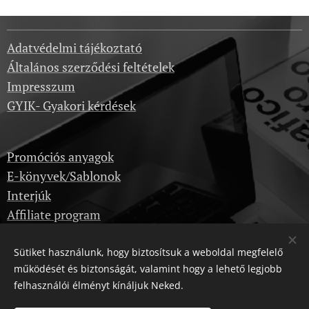
Adatvédelmi tájékoztató
Általános szerződési feltételek
Impresszum
GYIK- Gyakori kérdések
Promóciós anyagok
E-könyvek/Sablonok
Interjúk
Affiliate program
Sütiket használunk, hogy biztosítsuk a weboldal megfelelő
Képzések
működését és biztonságát, valamint hogy a lehető legjobb
Kérdezz itt
felhasználói élményt kínáljuk Neked.
Dropshipping velünk