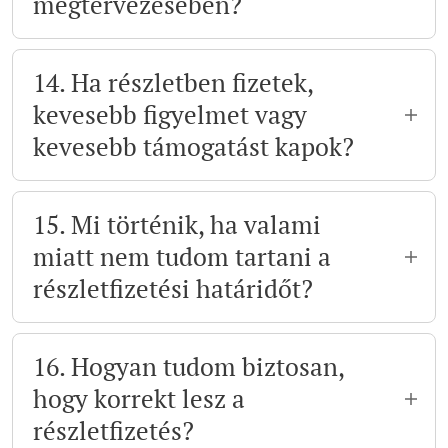
megtervezésében?
Igen. Ha bizonytalan vagy, hogy melyik
ütemezés a legjobb számodra, közösen
14. Ha részletben fizetek,
átnézzük, mi illeszkedik legjobban a
kevesebb figyelmet vagy
költségvetésedhez.
kevesebb támogatást kapok?
Nem. Ugyanazt a figyelmet, támogatást és
anyagokat kapod, mint az, aki egy összegben
15. Mi történik, ha valami
fizet. A részletfizetés kizárólag a fizetés
miatt nem tudom tartani a
módját érinti, a mentorprogram minőségét
részletfizetési határidőt?
nem.
Ilyenkor fontos, hogy minél előbb jelezd
felém. Egyedi helyzetekben rugalmasan
16. Hogyan tudom biztosan,
kezeljük, és igyekszünk megoldást találni.
hogy korrekt lesz a
részletfizetés?