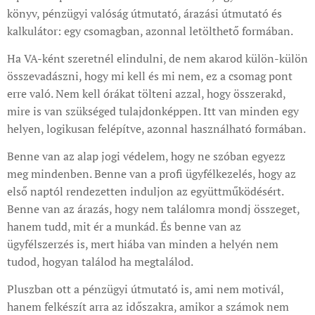
könyv, pénzügyi valóság útmutató, árazási útmutató és
kalkulátor: egy csomagban, azonnal letölthető formában.
Ha VA-ként szeretnél elindulni, de nem akarod külön-külön
összevadászni, hogy mi kell és mi nem, ez a csomag pont
erre való. Nem kell órákat tölteni azzal, hogy összerakd,
mire is van szükséged tulajdonképpen. Itt van minden egy
helyen, logikusan felépítve, azonnal használható formában.
Benne van az alap jogi védelem, hogy ne szóban egyezz
meg mindenben. Benne van a profi ügyfélkezelés, hogy az
első naptól rendezetten induljon az együttműködésért.
Benne van az árazás, hogy nem találomra mondj összeget,
hanem tudd, mit ér a munkád. És benne van az
ügyfélszerzés is, mert hiába van minden a helyén nem
tudod, hogyan találod ha megtalálod.
Pluszban ott a pénzügyi útmutató is, ami nem motivál,
hanem felkészít arra az időszakra, amikor a számok nem