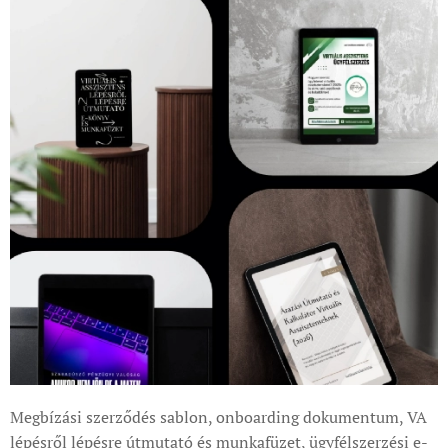
Megbízási szerződés sablon, onboarding dokumentum, VA
lépésről lépésre útmutató és munkafüzet, ügyfélszerzési e-