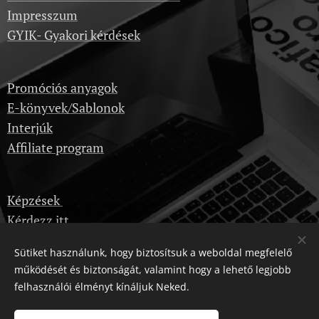
Impresszum
GYIK- Gyakori kérdések
Promóciós anyagok
E-könyvek/Sablonok
Interjúk
Affiliate program
Képzések
Kérdezz itt
Dropshipping velünk
Sütiket használunk, hogy biztosítsuk a weboldal megfelelő
Karrier
működését és biztonságát, valamint hogy a lehető legjobb
felhasználói élményt kínáljuk Neked.
Kattintásnyi-Karrier © Minden jog fenntartva 2025
Sütik