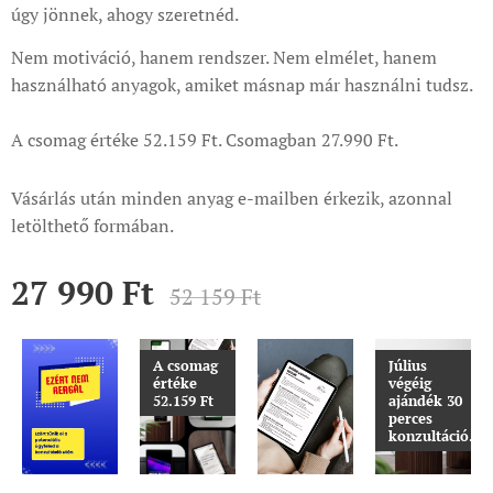
úgy jönnek, ahogy szeretnéd.
Nem motiváció, hanem rendszer. Nem elmélet, hanem
használható anyagok, amiket másnap már használni tudsz.
A csomag értéke 52.159 Ft. Csomagban 27.990 Ft.
Vásárlás után minden anyag e-mailben érkezik, azonnal
letölthető formában.
27 990
Ft
52 159
Ft
A csomag
Július
értéke
végéig
52.159 Ft
ajándék 30
perces
konzultáció.